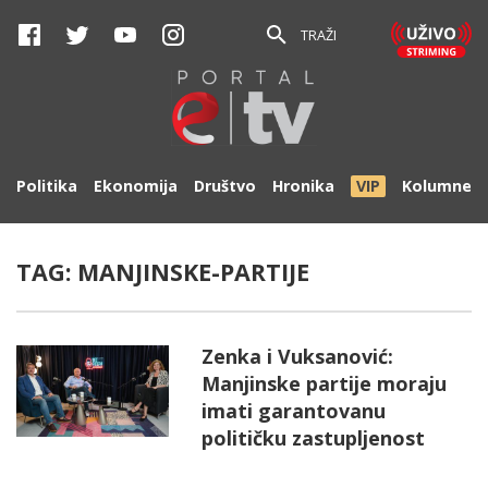
TRAŽI
Politika
Ekonomija
Društvo
Hronika
VIP
Kolumne
TAG:
MANJINSKE-PARTIJE
Zenka i Vuksanović:
Manjinske partije moraju
imati garantovanu
političku zastupljenost