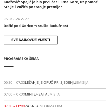
Knežević: Spajić je bio prvi 'ćaci' Crne Gore, uz pomoć
Srbije i Vučića postao je premijer
08. 08 2026. 22:27
Dečić pod Goricom srušio Budućnost
SVE NAJNOVIJE VIJESTI
PROGRAMSKA ŠEMA
06:30
–
07:00
LEŽANJE JE OPUČ PRI SJEDENJU
EMISIJA
07:00
–
07:30
MINI 24 SATA
EMISIJA
07:30
–
08:00
24 SATA
INFORMATIVA