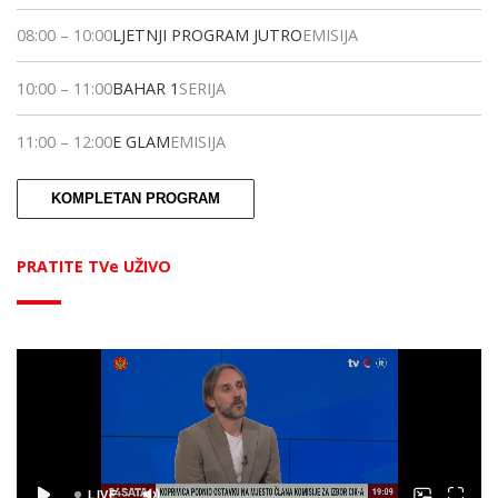
08:00
–
10:00
LJETNJI PROGRAM JUTRO
EMISIJA
10:00
–
11:00
BAHAR 1
SERIJA
11:00
–
12:00
E GLAM
EMISIJA
KOMPLETAN PROGRAM
PRATITE TVe UŽIVO