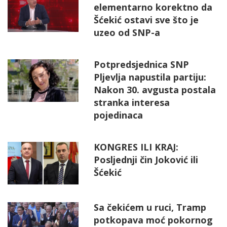
elementarno korektno da
Šćekić ostavi sve što je
uzeo od SNP-a
Potpredsjednica SNP
Pljevlja napustila partiju:
Nakon 30. avgusta postala
stranka interesa
pojedinaca
KONGRES ILI KRAJ:
Posljednji čin Joković ili
Šćekić
Sa čekićem u ruci, Tramp
potkopava moć pokornog