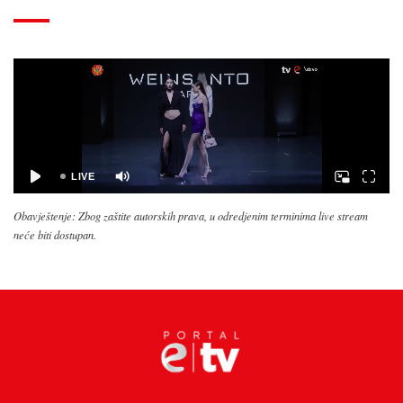
Obavještenje: Zbog zaštite autorskih prava, u odredjenim terminima live stream
neće biti dostupan.