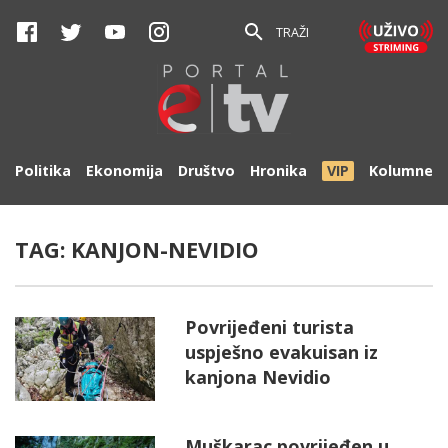
TRAŽI
Politika
Ekonomija
Društvo
Hronika
VIP
Kolumne
TAG:
KANJON-NEVIDIO
Povrijeđeni turista
uspješno evakuisan iz
kanjona Nevidio
Muškarac povrijeđen u