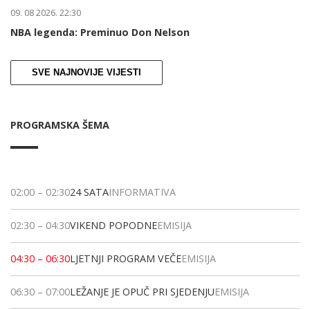
09. 08 2026. 22:30
NBA legenda: Preminuo Don Nelson
SVE NAJNOVIJE VIJESTI
PROGRAMSKA ŠEMA
02:00
–
02:30
24 SATA
INFORMATIVA
02:30
–
04:30
VIKEND POPODNE
EMISIJA
04:30
–
06:30
LJETNJI PROGRAM VEČE
EMISIJA
06:30
–
07:00
LEŽANJE JE OPUČ PRI SJEDENJU
EMISIJA