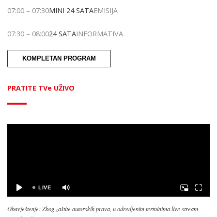
07:00
–
07:30
MINI 24 SATA
EMISIJA
07:30
–
08:00
24 SATA
INFORMATIVA
KOMPLETAN PROGRAM
PRATITE TVe UŽIVO
Obavještenje: Zbog zaštite autorskih prava, u odredjenim terminima live stream