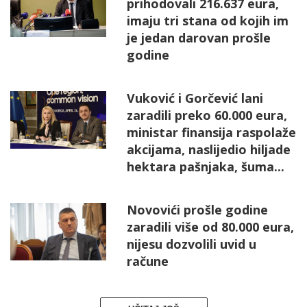
prihodovali 216.637 eura,
imaju tri stana od kojih im
je jedan darovan prošle
godine
Vuković i Gorčević lani
zaradili preko 60.000 eura,
ministar finansija raspolaže
akcijama, naslijedio hiljade
hektara pašnjaka, šuma...
Novovići prošle godine
zaradili više od 80.000 eura,
nijesu dozvolili uvid u
račune