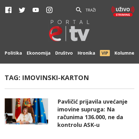
TRAŽI
Politika
Ekonomija
Društvo
Hronika
VIP
Kolumne
TAG:
IMOVINSKI-KARTON
Pavličić prijavila uvećanje
imovine supruga: Na
računima 136.000, ne da
kontrolu ASK-u