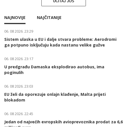
UČITAJ JOŠ
NAJNOVIJE
NAJČITANIJE
06. 08 2026. 23:29
Sistem ulaska u EU i dalje stvara probleme: Aerodromi
ga potpuno isključuju kada nastanu velike gužve
06. 08 2026. 23:17
U predgrađu Damaska eksplodirao autobus, ima
poginulih
06. 08 2026. 23:03
EU želi da oporezuje onlajn klađenje, Malta prijeti
blokadom
06. 08 2026. 22:45
Jedan od najvećih evropskih avioprevoznika prodat za 6,6