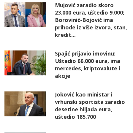
Mujović zaradio skoro
23.000 eura, uštedio 9.000;
Borovinić-Bojović ima
prihode iz više izvora, stan,
kredit...
Spajić prijavio imovinu:
Uštedio 66.000 eura, ima
mercedes, kriptovalute i
akcije
Joković kao ministar i
vrhunski sportista zaradio
desetine hiljada eura,
uštedio 185.700