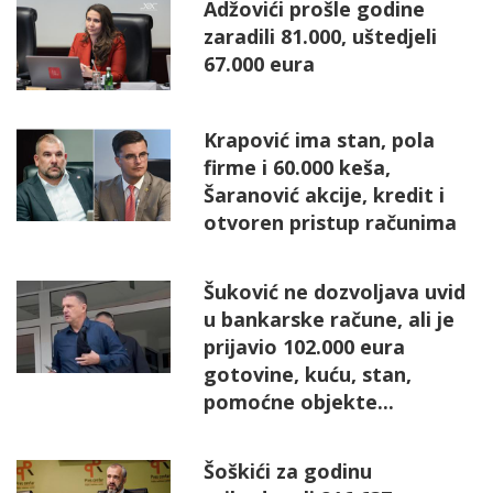
Adžovići prošle godine
zaradili 81.000, uštedjeli
67.000 eura
Krapović ima stan, pola
firme i 60.000 keša,
Šaranović akcije, kredit i
otvoren pristup računima
Šuković ne dozvoljava uvid
u bankarske račune, ali je
prijavio 102.000 eura
gotovine, kuću, stan,
pomoćne objekte...
Šoškići za godinu