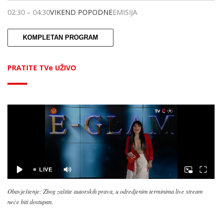
02:30
–
04:30
VIKEND POPODNE
EMISIJA
KOMPLETAN PROGRAM
PRATITE TVe UŽIVO
Obavještenje: Zbog zaštite autorskih prava, u odredjenim terminima live stream
neće biti dostupan.