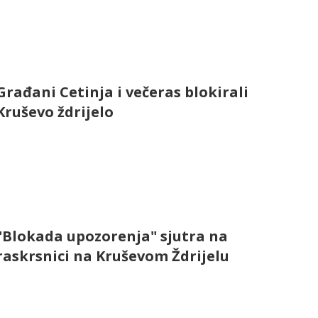
Građani Cetinja i večeras blokirali
Kruševo ždrijelo
"Blokada upozorenja" sjutra na
raskrsnici na Kruševom Ždrijelu