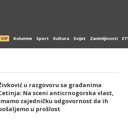
VIP
Kolumne
Sport
Kultura
Svijet
Zanimljivosti
ET
Živković u razgovoru sa građanima
Cetinja: Na sceni anticrnogorska vlast,
imamo zajedničku odgovornost da ih
pošaljemo u prošlost