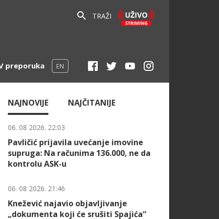
TRAŽI
V preporuka
EN
NAJNOVIJE
NAJČITANIJE
06. 08 2026. 22:03
Pavličić prijavila uvećanje imovine
supruga: Na računima 136.000, ne da
kontrolu ASK-u
06. 08 2026. 21:46
Knežević najavio objavljivanje
„dokumenta koji će srušiti Spajića“