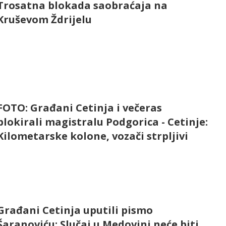
Trosatna blokada saobraćaja na
Kruševom Ždrijelu
FOTO: Građani Cetinja i večeras
blokirali magistralu Podgorica - Cetinje:
Kilometarske kolone, vozači strpljivi
Građani Cetinja uputili pismo
Šaranoviću: Slučaj u Medovini neće biti