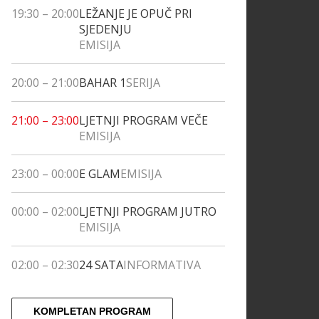
19:30
–
20:00
LEŽANJE JE OPUČ PRI
SJEDENJU
EMISIJA
20:00
–
21:00
BAHAR 1
SERIJA
21:00
–
23:00
LJETNJI PROGRAM VEČE
EMISIJA
23:00
–
00:00
E GLAM
EMISIJA
00:00
–
02:00
LJETNJI PROGRAM JUTRO
EMISIJA
02:00
–
02:30
24 SATA
INFORMATIVA
KOMPLETAN PROGRAM