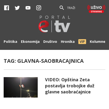
TRAŽI
Politika
Ekonomija
Društvo
Hronika
VIP
Kolumne
TAG:
GLAVNA-SAOBRACAJNICA
VIDEO: Opština Zeta
postavlja trobojke duž
glavne saobraćajnice