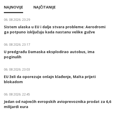
NAJNOVIJE
NAJČITANIJE
06. 08 2026. 23:29
Sistem ulaska u EU i dalje stvara probleme: Aerodromi
ga potpuno isključuju kada nastanu velike gužve
06. 08 2026. 23:17
U predgrađu Damaska eksplodirao autobus, ima
poginulih
06. 08 2026. 23:03
EU želi da oporezuje onlajn klađenje, Malta prijeti
blokadom
06. 08 2026. 22:45
Jedan od najvećih evropskih avioprevoznika prodat za 6,6
milijardi eura