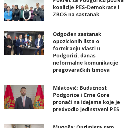
Pokret za Podgoricu poziva
koalicije PES-Demokrate i
ZBCG na sastanak
Odgođen sastanak
opozicionih lista o
formiranju vlasti u
Podgorici, danas
neformalne komunikacije
pregovaračkih timova
Milatović: Budućnost
Podgorice i Crne Gore
pronaći na idejama koje je
predvodio jedinstveni PES
Mugoša: Optimista sam,