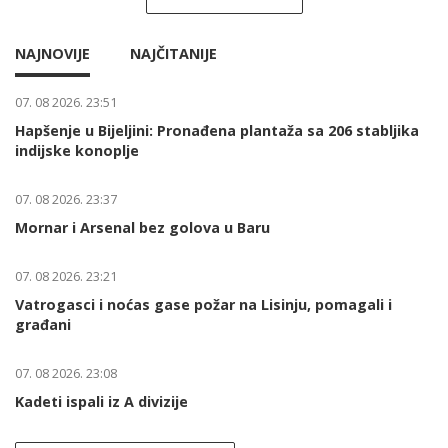
NAJNOVIJE
NAJČITANIJE
07. 08 2026. 23:51
Hapšenje u Bijeljini: Pronađena plantaža sa 206 stabljika
indijske konoplje
07. 08 2026. 23:37
Mornar i Arsenal bez golova u Baru
07. 08 2026. 23:21
Vatrogasci i noćas gase požar na Lisinju, pomagali i
građani
07. 08 2026. 23:08
Kadeti ispali iz A divizije