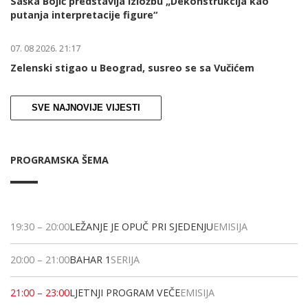
Saška Bojić predstavlja izložbu „Dekonstrukcija kao
putanja interpretacije figure“
07. 08 2026. 21:17
Zelenski stigao u Beograd, susreo se sa Vučićem
SVE NAJNOVIJE VIJESTI
PROGRAMSKA ŠEMA
19:30
–
20:00
LEŽANJE JE OPUČ PRI SJEDENJU
EMISIJA
20:00
–
21:00
BAHAR 1
SERIJA
21:00
–
23:00
LJETNJI PROGRAM VEČE
EMISIJA