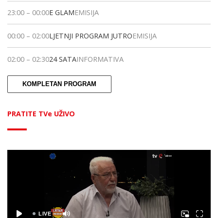
23:00
–
00:00
E GLAM
EMISIJA
00:00
–
02:00
LJETNJI PROGRAM JUTRO
EMISIJA
02:00
–
02:30
24 SATA
INFORMATIVA
KOMPLETAN PROGRAM
PRATITE TVe UŽIVO