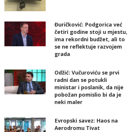
Đuričković: Podgorica već
četiri godine stoji u mjestu,
ima rekordni budžet, ali to
se ne reflektuje razvojem
grada
Odžić: Vučuroviću se prvi
radni dan se potukli
ministar i poslanik, da nije
pobožan pomislio bi da je
neki maler
Evropski savez: Haos na
Aerodromu Tivat