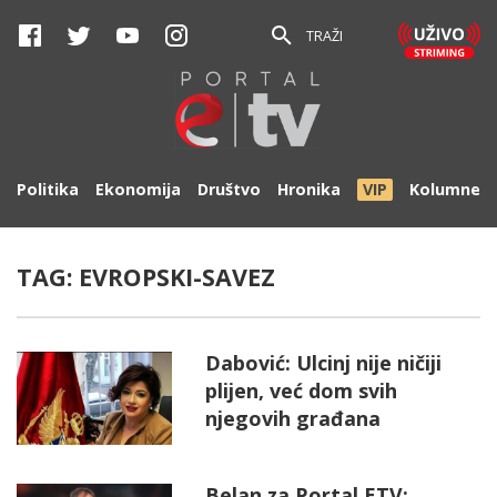
TRAŽI
Politika
Ekonomija
Društvo
Hronika
VIP
Kolumne
TAG:
EVROPSKI-SAVEZ
Dabović: Ulcinj nije ničiji
plijen, već dom svih
njegovih građana
Belan za Portal ETV: