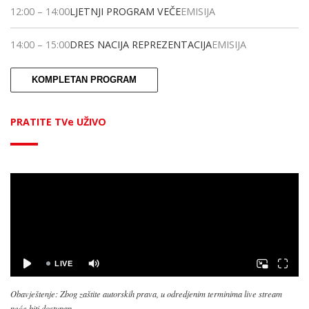
12:00
–
14:00
LJETNJI PROGRAM VEČE
EMISIJA
14:00
–
15:00
DRES NACIJA REPREZENTACIJA
EMISIJA
KOMPLETAN PROGRAM
PRATITE TVe UŽIVO
Obavještenje: Zbog zaštite autorskih prava, u odredjenim terminima live stream
neće biti dostupan.