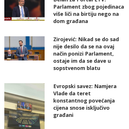
Parlament zbog pojedinaca
više liči na birtiju nego na
dom građana
Zirojević: Nikad se do sad
nije desilo da se na ovaj
način ponizi Parlament,
ostaje im da se dave u
sopstvenom blatu
Evropski savez: Namjera
Vlade da teret
konstantnog povećanja
cijena snose isključivo
građani