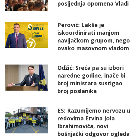
posljednja opomena Vladi
Perović: Lakše je
iskoordinirati manjom
navijačkom grupom, nego
ovako masovnom vladom
Odžić: Sreća pa su izbori
naredne godine, inače bi
broj ministara sustigao
broj poslanika
ES: Razumijemo nervozu u
redovima Ervina Jola
Ibrahimovića, novi
bošnjački odgovor ogleda