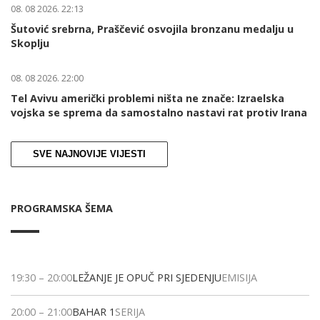
08. 08 2026. 22:13
Šutović srebrna, Praščević osvojila bronzanu medalju u
Skoplju
08. 08 2026. 22:00
Tel Avivu američki problemi ništa ne znače: Izraelska
vojska se sprema da samostalno nastavi rat protiv Irana
SVE NAJNOVIJE VIJESTI
PROGRAMSKA ŠEMA
19:30
–
20:00
LEŽANJE JE OPUČ PRI SJEDENJU
EMISIJA
20:00
–
21:00
BAHAR 1
SERIJA