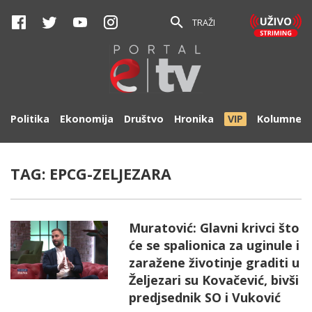
TRAŽI
Politika
Ekonomija
Društvo
Hronika
VIP
Kolumne
TAG:
EPCG-ZELJEZARA
Muratović: Glavni krivci što
će se spalionica za uginule i
zaražene životinje graditi u
Željezari su Kovačević, bivši
predjsednik SO i Vuković