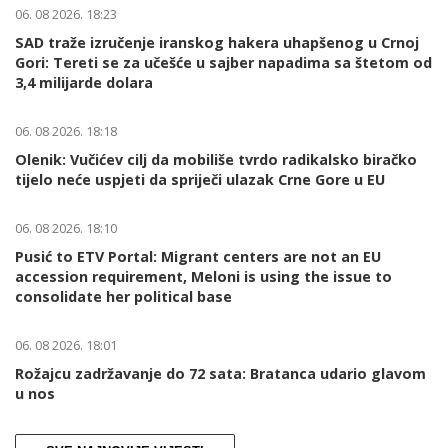
06. 08 2026. 18:23
SAD traže izručenje iranskog hakera uhapšenog u Crnoj
Gori: Tereti se za učešće u sajber napadima sa štetom od
3,4 milijarde dolara
06. 08 2026. 18:18
Olenik: Vučićev cilj da mobiliše tvrdo radikalsko biračko
tijelo neće uspjeti da spriječi ulazak Crne Gore u EU
06. 08 2026. 18:10
Pusić to ETV Portal: Migrant centers are not an EU
accession requirement, Meloni is using the issue to
consolidate her political base
06. 08 2026. 18:01
Rožajcu zadržavanje do 72 sata: Bratanca udario glavom
u nos