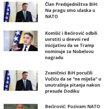
Član Predsjedništva BiH:
Na pragu smo ulaska u
NATO
Komšić i Bećirović odbili
uvrstiti u dnevni red
inicijativu da se Tramp
nominuje za Nobelovu
nagradu
Zvaničnici BiH poručili
Vučiću da se "ne miješa" u
unutrašnja pitanja nakon
presude Dodiku
Bećirović: Pozivam NATO