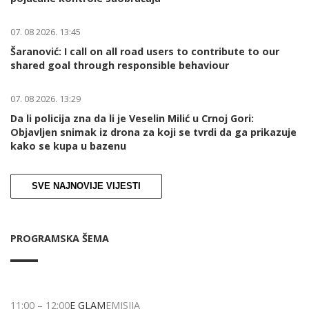
07. 08 2026. 13:45
Šaranović: I call on all road users to contribute to our
shared goal through responsible behaviour
07. 08 2026. 13:29
Da li policija zna da li je Veselin Milić u Crnoj Gori:
Objavljen snimak iz drona za koji se tvrdi da ga prikazuje
kako se kupa u bazenu
SVE NAJNOVIJE VIJESTI
PROGRAMSKA ŠEMA
11:00
–
12:00
E GLAM
EMISIJA