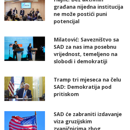
građana nijedna institucija
ne može postići puni
potencijal
Milatović: Savezništvo sa
SAD za nas ima posebnu
vrijednost, temeljeno na
slobodi i demokratiji
Tramp tri mjeseca na čelu
SAD: Demokratija pod
pritiskom
SAD će zabraniti izdavanje
viza gruzijskim
zvaničnicima zbog