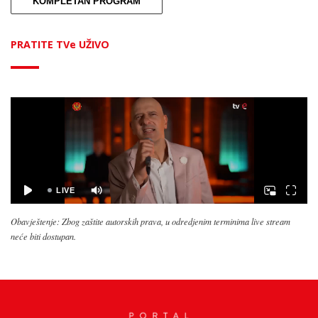
KOMPLETAN PROGRAM
PRATITE TVe UŽIVO
Obavještenje: Zbog zaštite autorskih prava, u odredjenim terminima live stream
neće biti dostupan.