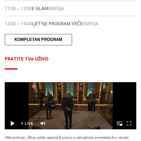
11:00
–
12:00
E GLAM
EMISIJA
12:00
–
14:00
LJETNJI PROGRAM VEČE
EMISIJA
KOMPLETAN PROGRAM
PRATITE TVe UŽIVO
Obavještenje: Zbog zaštite autorskih prava, u odredjenim terminima live stream