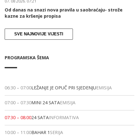
07. 08 2026. 07:21
Od danas na snazi nova pravila u saobraćaju- strože
kazne za kršenje propisa
SVE NAJNOVIJE VIJESTI
PROGRAMSKA ŠEMA
06:30
–
07:00
LEŽANJE JE OPUČ PRI SJEDENJU
EMISIJA
07:00
–
07:30
MINI 24 SATA
EMISIJA
07:30
–
08:00
24 SATA
INFORMATIVA
10:00
–
11:00
BAHAR 1
SERIJA