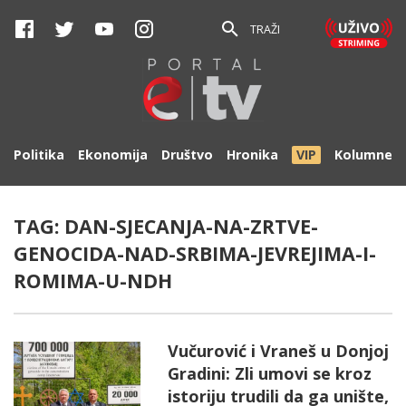
TRAŽI
Politika
Ekonomija
Društvo
Hronika
VIP
Kolumne
TAG:
DAN-SJECANJA-NA-ZRTVE-
GENOCIDA-NAD-SRBIMA-JEVREJIMA-I-
ROMIMA-U-NDH
Vučurović i Vraneš u Donjoj
Gradini: Zli umovi se kroz
istoriju trudili da ga unište,