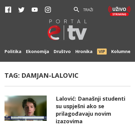
TRAŽI
Politika
Ekonomija
Društvo
Hronika
VIP
Kolumne
TAG:
DAMJAN-LALOVIC
Lalović: Današnji studenti
su uspješni ako se
prilagođavaju novim
izazovima