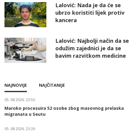
Lalović: Nada je da će se
ubrzo koristiti lijek protiv
kancera
Lalović: Najbolji način da se
odužim zajednici je da se
bavim razvitkom medicine
NAJNOVIJE
NAJČITANIJE
05. 08 2026. 23:50
Maroko procesuira 52 osobe zbog masovnog prelaska
migranata u Seutu
05. 08 2026. 23:39