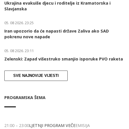
Ukrajina evakuiše djecu i roditelje iz Kramatorska i
Slavjanska
05. 08 2026. 23:25
Iran upozorio da će napasti države Zaliva ako SAD
pokrenu nove napade
05. 08 2026. 23:11
Zelenski: Zapad višestruko smanjio isporuke PVO raketa
SVE NAJNOVIJE VIJESTI
PROGRAMSKA ŠEMA
21:00
–
23:00
LJETNJI PROGRAM VEČE
EMISIJA