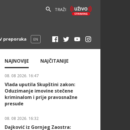
TRAŽI
V preporuka
EN
NAJNOVIJE
NAJČITANIJE
08. 08 2026. 16:47
Vlada uputila Skupštini zakon:
Oduzimanje imovine stečene
kriminalom i prije pravosnažne
presude
08. 08 2026. 16:32
Dajković iz Gornjeg Zaostra: