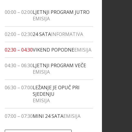
00:00
–
02:00
LJETNJI PROGRAM JUTRO
EMISIJA
02:00
–
02:30
24 SATA
INFORMATIVA
02:30
–
04:30
VIKEND POPODNE
EMISIJA
04:30
–
06:30
LJETNJI PROGRAM VEČE
EMISIJA
06:30
–
07:00
LEŽANJE JE OPUČ PRI
SJEDENJU
EMISIJA
07:00
–
07:30
MINI 24 SATA
EMISIJA