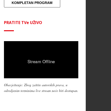
KOMPLETAN PROGRAM
PRATITE TVe UŽIVO
Obavještenje: Zbog zaštite autorskih prava, u
odredjenim terminima live stream neće biti dostupan.