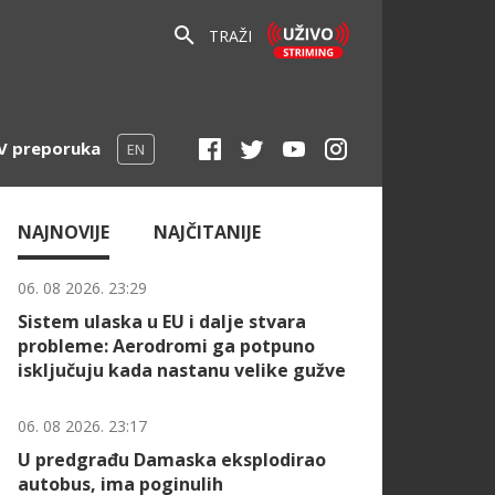
TRAŽI
V preporuka
EN
NAJNOVIJE
NAJČITANIJE
06. 08 2026. 23:29
Sistem ulaska u EU i dalje stvara
probleme: Aerodromi ga potpuno
isključuju kada nastanu velike gužve
06. 08 2026. 23:17
U predgrađu Damaska eksplodirao
autobus, ima poginulih