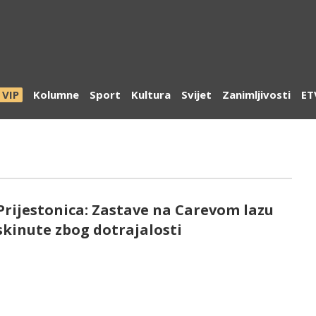
VIP
Kolumne
Sport
Kultura
Svijet
Zanimljivosti
ET
Prijestonica: Zastave na Carevom lazu
skinute zbog dotrajalosti