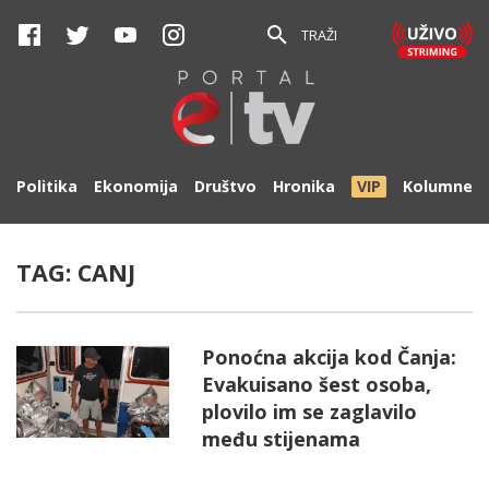
TRAŽI
Politika
Ekonomija
Društvo
Hronika
VIP
Kolumne
TAG:
CANJ
Ponoćna akcija kod Čanja:
Evakuisano šest osoba,
plovilo im se zaglavilo
među stijenama