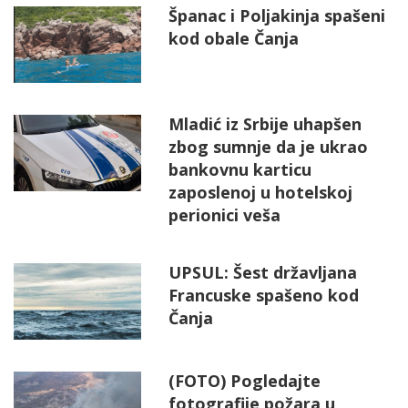
Španac i Poljakinja spašeni
kod obale Čanja
Mladić iz Srbije uhapšen
zbog sumnje da je ukrao
bankovnu karticu
zaposlenoj u hotelskoj
perionici veša
UPSUL: Šest državljana
Francuske spašeno kod
Čanja
(FOTO) Pogledajte
fotografije požara u