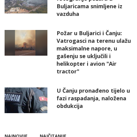
Buljaricama snimljene iz
vazduha
Požar u Buljarici i Čanju:
Vatrogasci na terenu ulažu
maksimalne napore, u
gašenju se uključili i
helikopter i avion "Air
tractor"
U Čanju pronađeno tijelo u
fazi raspadanja, naložena
obdukcija
NAJNOVIJE
NAJČITANIJE