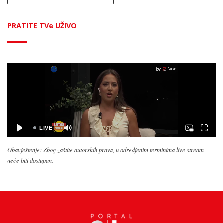
PRATITE TVe UŽIVO
Obavještenje: Zbog zaštite autorskih prava, u odredjenim terminima live stream
neće biti dostupan.