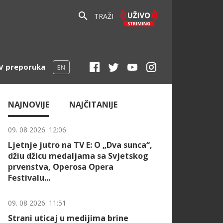
TRAŽI
V preporuka
EN
NAJNOVIJE
NAJČITANIJE
09. 08 2026. 12:06
Ljetnje jutro na TV E: O „Dva sunca“,
džiu džicu medaljama sa Svjetskog
prvenstva, Operosa Opera
Festivalu...
09. 08 2026. 11:51
Strani uticaj u medijima brine