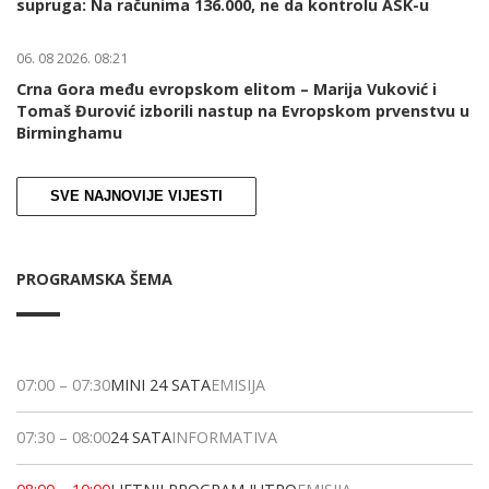
supruga: Na računima 136.000, ne da kontrolu ASK-u
06. 08 2026. 08:21
Crna Gora među evropskom elitom – Marija Vuković i
Tomaš Đurović izborili nastup na Evropskom prvenstvu u
Birminghamu
SVE NAJNOVIJE VIJESTI
PROGRAMSKA ŠEMA
07:00
–
07:30
MINI 24 SATA
EMISIJA
07:30
–
08:00
24 SATA
INFORMATIVA