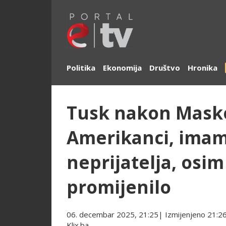
Politika
Ekonomija
Društvo
Hronika
Tusk nakon Masko
Amerikanci, imam
neprijatelja, osim
promijenilo
06. decembar 2025, 21:25
| Izmijenjeno
21:2
Klix.ba