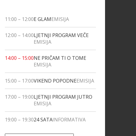
11:00
–
12:00
E GLAM
EMISIJA
12:00
–
14:00
LJETNJI PROGRAM VEČE
EMISIJA
14:00
–
15:00
NE PRIČAM TI O TOME
EMISIJA
15:00
–
17:00
VIKEND POPODNE
EMISIJA
17:00
–
19:00
LJETNJI PROGRAM JUTRO
EMISIJA
19:00
–
19:30
24 SATA
INFORMATIVA