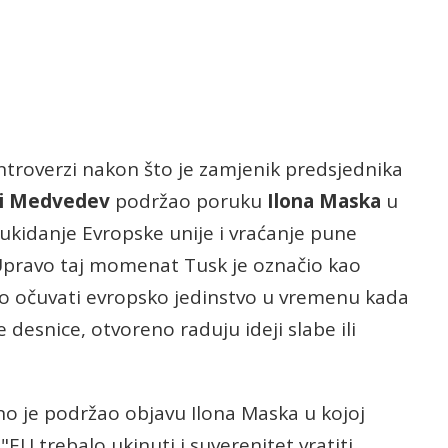
ontroverzi nakon što je zamjenik predsjednika
i Medvedev
podržao poruku
Ilona Maska
u
 ukidanje Evropske unije i vraćanje pune
Upravo taj momenat Tusk je označio kao
o očuvati evropsko jedinstvo u vremenu kada
ke desnice, otvoreno raduju ideji slabe ili
no je podržao objavu Ilona Maska u kojoj
 "EU trebalo ukinuti i suverenitet vratiti