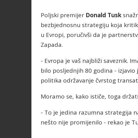
Poljski premijer
Donald Tusk
snažn
bezbjednosnu strategiju koja kriti
u Evropi, poručivši da je partners
Zapada.
- Evropa je vaš najbliži saveznik. 
bilo posljednjih 80 godina - izjavio
politika održavanje čvrstog transa
Moramo se, kako ističe, toga držati
- To je jedina razumna strategija n
nešto nije promijenilo - rekao je Tu