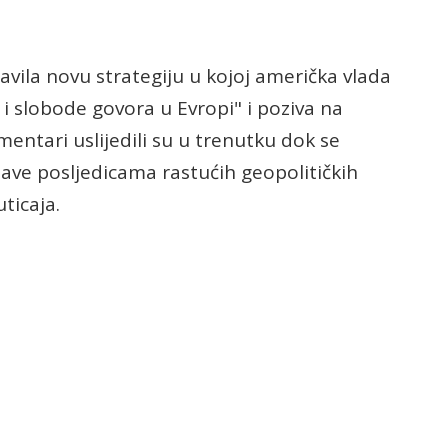
javila novu strategiju u kojoj američka vlada
i slobode govora u Evropi" i poziva na
ntari uslijedili su u trenutku dok se
bave posljedicama rastućih geopolitičkih
uticaja.