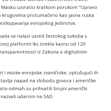
e Masku uzvratio kratkom porukom "Upravo
kim krugovima protumačeno kao jasna ruska
 potkopavanja evropskog jedinstva.
kada se nalazi usred žestokog sukoba s
voj platformi Iks izrekla kaznu od 120
transparentnosti iz Zakona o digitalnim
 i visoke evropske zvaničnike, optužujući ih
stavlja napad na slobodu govora i američke
iv odmah su prihvatili brojni američki
nu nazvali udarom na SAD.