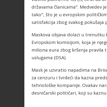
državama članicama". Medvedev j
tako", što je u evropskim politič
satisfakcija zbog svakog pokušaja
Maskova objava dolazi u trenutku 
Evropskom komisijom, koja je njego
miliona eura zbog kršenja pravila 
uslugama (DSA).
Mask je uzvratio napadima na Brisel
za cenzuru i tvrdeći da kazna pred
tehnološke kompanije. Ovakav narat
desničarski političari, koji su kaz