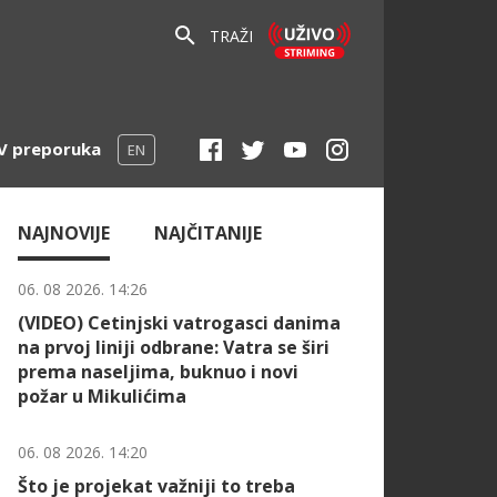
TRAŽI
V preporuka
EN
NAJNOVIJE
NAJČITANIJE
06. 08 2026. 14:26
(VIDEO) Cetinjski vatrogasci danima
na prvoj liniji odbrane: Vatra se širi
prema naseljima, buknuo i novi
požar u Mikulićima
06. 08 2026. 14:20
Što je projekat važniji to treba