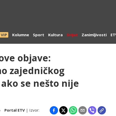
VIP
Kolumne
Sport
Kultura
Svijet
Zanimljivosti
ET
ve objave:
o zajedničkog
 ako se nešto nije
6
Portal ETV
| Izvor: