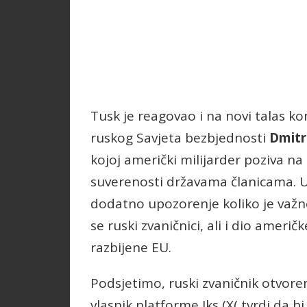
Tusk je reagovao i na novi talas k
ruskog Savjeta bezbjednosti
Dmitr
kojoj američki milijarder poziva na
suverenosti državama članicama. 
dodatno upozorenje koliko je važn
se ruski zvaničnici, ali i dio američ
razbijene EU.
Podsjetimo, ruski zvaničnik otvore
vlasnik platforme Iks (X( tvrdi da bi