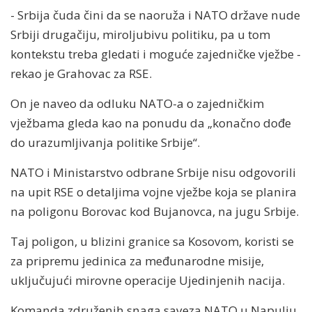
- Srbija čuda čini da se naoruža i NATO države nude
Srbiji drugačiju, miroljubivu politiku, pa u tom
kontekstu treba gledati i moguće zajedničke vježbe -
rekao je Grahovac za RSE.
On je naveo da odluku NATO-a o zajedničkim
vježbama gleda kao na ponudu da „konačno dođe
do urazumljivanja politike Srbije“.
NATO i Ministarstvo odbrane Srbije nisu odgovorili
na upit RSE o detaljima vojne vježbe koja se planira
na poligonu Borovac kod Bujanovca, na jugu Srbije.
Taj poligon, u blizini granice sa Kosovom, koristi se
za pripremu jedinica za međunarodne misije,
uključujući mirovne operacije Ujedinjenih nacija.
Komanda združenih snaga saveza NATO u Napulju