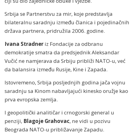
čiji su dio zajedničke obuke i vježbe.
Srbija se Partnerstvu za mir, koje predstavlja
bilateralnu saradnju između članica i pojedinačnih
država partnera, pridružila 2006. godine.
Ivana Stradner
iz Fondacije za odbranu
demokratije smatra da predsjednik Aleksandar
Vučić ne namjerava da Srbiju približi NATO-u, već
da balansira između Rusije, Kine i Zapada.
Istovremeno, Srbija posljednjih godina jača vojnu
saradnju sa Kinom nabavljajući kinesko oružje kao
prva evropska zemlja.
I geopolitički analitičar i crnogorski general u
penziji,
Blagoje Grahovac
, ne vidi u pozivu
Beograda NATO-u približavanje Zapadu.