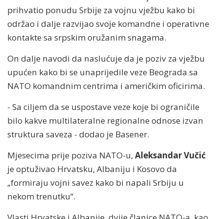
prihvatio ponudu Srbije za vojnu vježbu kako bi
održao i dalje razvijao svoje komandne i operativne
kontakte sa srpskim oružanim snagama.
On dalje navodi da naslućuje da je poziv za vježbu
upućen kako bi se unaprijedile veze Beograda sa
NATO komandnim centrima i američkim oficirima.
- Sa ciljem da se uspostave veze koje bi ograničile
bilo kakve multilateralne regionalne odnose izvan
struktura saveza - dodao je Basener.
Mjesecima prije poziva NATO-u,
Aleksandar Vučić
je optuživao Hrvatsku, Albaniju i Kosovo da
„formiraju vojni savez kako bi napali Srbiju u
nekom trenutku“.
Vlasti Hrvatske i Albanije, dvije članice NATO-a, kao