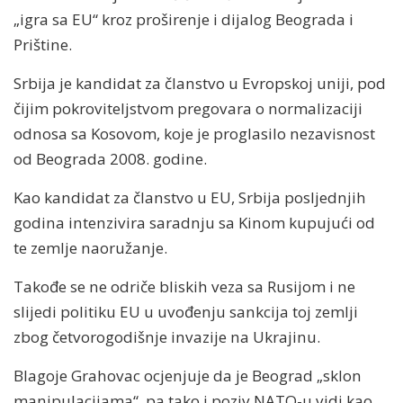
„igra sa EU“ kroz proširenje i dijalog Beograda i
Prištine.
Srbija je kandidat za članstvo u Evropskoj uniji, pod
čijim pokroviteljstvom pregovara o normalizaciji
odnosa sa Kosovom, koje je proglasilo nezavisnost
od Beograda 2008. godine.
Kao kandidat za članstvo u EU, Srbija posljednjih
godina intenzivira saradnju sa Kinom kupujući od
te zemlje naoružanje.
Takođe se ne odriče bliskih veza sa Rusijom i ne
slijedi politiku EU u uvođenju sankcija toj zemlji
zbog četvorogodišnje invazije na Ukrajinu.
Blagoje Grahovac ocjenjuje da je Beograd „sklon
manipulacijama“, pa tako i poziv NATO-u vidi kao