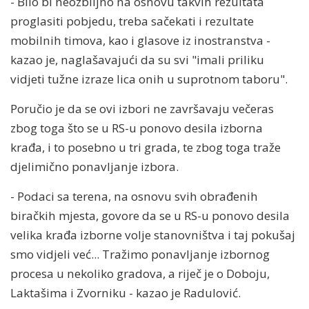
- Bilo bi neozbiljno na osnovu takvih rezultata
proglasiti pobjedu, treba sačekati i rezultate
mobilnih timova, kao i glasove iz inostranstva -
kazao je, naglašavajući da su svi "imali priliku
vidjeti tužne izraze lica onih u suprotnom taboru".
Poručio je da se ovi izbori ne završavaju večeras
zbog toga što se u RS-u ponovo desila izborna
krađa, i to posebno u tri grada, te zbog toga traže
djelimično ponavljanje izbora.
- Podaci sa terena, na osnovu svih obrađenih
biračkih mjesta, govore da se u RS-u ponovo desila
velika krađa izborne volje stanovništva i taj pokušaj
smo vidjeli već... Tražimo ponavljanje izbornog
procesa u nekoliko gradova, a riječ je o Doboju,
Laktašima i Zvorniku - kazao je Radulović.