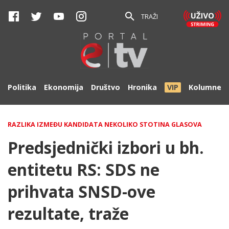
TRAŽI
Politika
Ekonomija
Društvo
Hronika
VIP
Kolumne
RAZLIKA IZMEĐU KANDIDATA NEKOLIKO STOTINA GLASOVA
Predsjednički izbori u bh.
entitetu RS: SDS ne
prihvata SNSD-ove
rezultate, traže