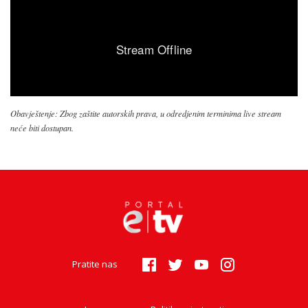
Obavještenje: Zbog zaštite autorskih prava, u odredjenim terminima live stream
neće biti dostupan.
Pratite nas