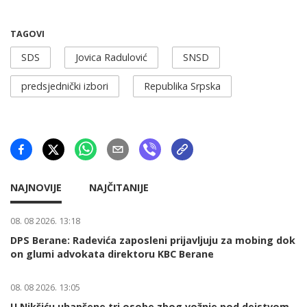
TAGOVI
SDS
Jovica Radulović
SNSD
predsjednički izbori
Republika Srpska
NAJNOVIJE
NAJČITANIJE
08. 08 2026. 13:18
DPS Berane: Radevića zaposleni prijavljuju za mobing dok
on glumi advokata direktoru KBC Berane
08. 08 2026. 13:05
U Nikšiću uhapšene tri osobe zbog vožnje pod dejstvom