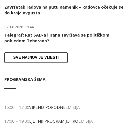
Završetak radova na putu Kamenik – Radovče očekuje se
do kraja avgusta
07. 08 2026. 18:44
Telegraf: Rat SAD-a i Irana završava se političkom
pobjedom Teherana?
SVE NAJNOVIJE VIJESTI
PROGRAMSKA ŠEMA
15:00
–
17:00
VIKEND POPODNE
EMISIJA
17:00
–
19:00
LJETNJI PROGRAM JUTRO
EMISIJA