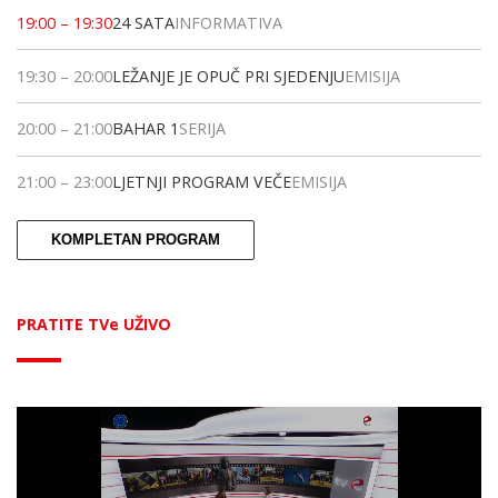
19:00
–
19:30
24 SATA
INFORMATIVA
19:30
–
20:00
LEŽANJE JE OPUČ PRI SJEDENJU
EMISIJA
20:00
–
21:00
BAHAR 1
SERIJA
21:00
–
23:00
LJETNJI PROGRAM VEČE
EMISIJA
KOMPLETAN PROGRAM
PRATITE TVe UŽIVO