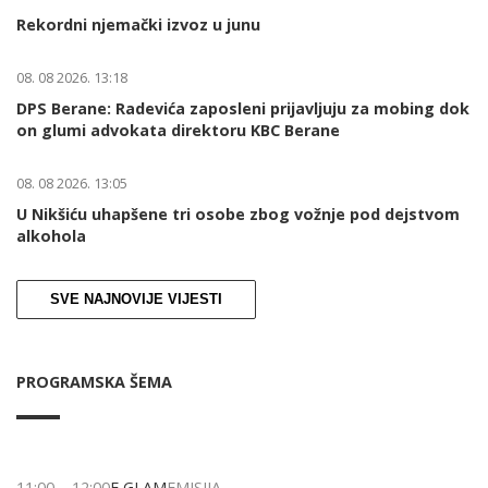
Rekordni njemački izvoz u junu
08. 08 2026. 13:18
DPS Berane: Radevića zaposleni prijavljuju za mobing dok
on glumi advokata direktoru KBC Berane
08. 08 2026. 13:05
U Nikšiću uhapšene tri osobe zbog vožnje pod dejstvom
alkohola
SVE NAJNOVIJE VIJESTI
PROGRAMSKA ŠEMA
11:00
–
12:00
E GLAM
EMISIJA