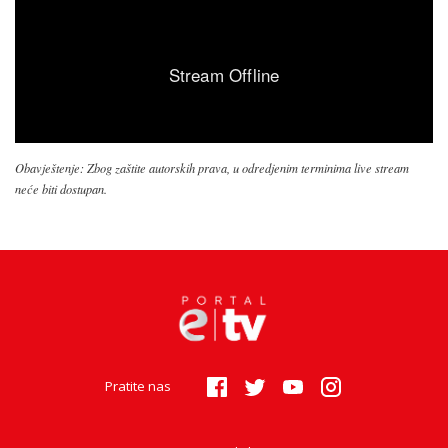
Obavještenje: Zbog zaštite autorskih prava, u odredjenim terminima live stream
neće biti dostupan.
Pratite nas