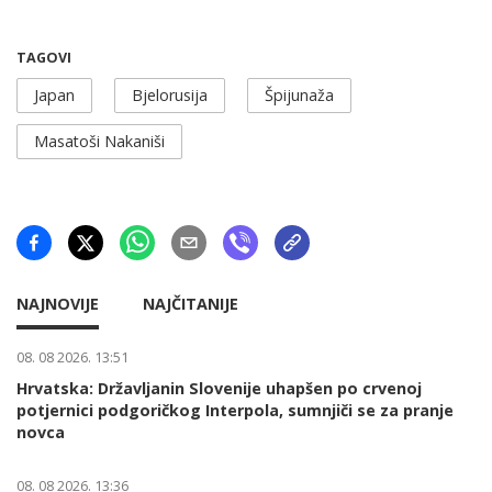
TAGOVI
Japan
Bjelorusija
Špijunaža
Masatoši Nakaniši
NAJNOVIJE
NAJČITANIJE
08. 08 2026. 13:51
Hrvatska: Državljanin Slovenije uhapšen po crvenoj
potjernici podgoričkog Interpola, sumnjiči se za pranje
novca
08. 08 2026. 13:36