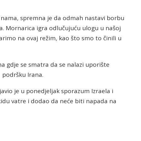
 granama, spremna je da odmah nastavi borbu
a. Mornarica igra odlučujuću ulogu u našoj
imo na ovaj režim, kao što smo to činili u
na gdje se smatra da se nalazi uporište
a podršku Irana.
avio je u ponedjeljak sporazum Izraela i
idu vatre i dodao da neće biti napada na