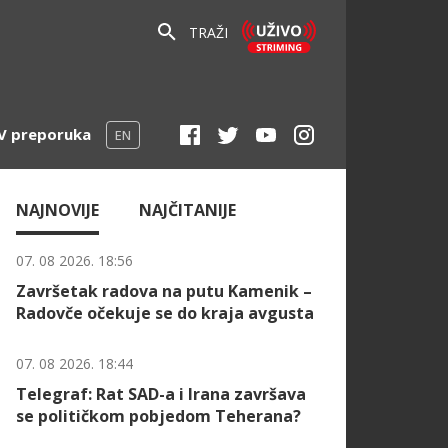
TRAŽI
V preporuka
EN
NAJNOVIJE
NAJČITANIJE
07. 08 2026. 18:56
Završetak radova na putu Kamenik –
Radovče očekuje se do kraja avgusta
07. 08 2026. 18:44
Telegraf: Rat SAD-a i Irana završava
se političkom pobjedom Teherana?