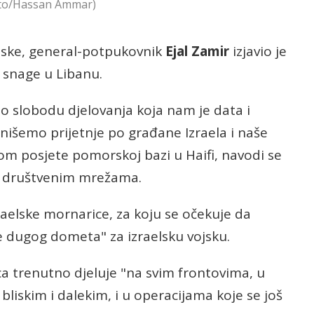
hoto/Hassan Ammar)
ojske, general-potpukovnik
Ejal Zamir
izjavio je
 snage u Libanu.
o slobodu djelovanja koja nam je data i
minišemo prijetnje po građane Izraela i naše
om posjete pomorskoj bazi u Haifi, navodi se
a društvenim mrežama.
raelske mornarice, za koju se očekuje da
 dugog dometa" za izraelsku vojsku.
a trenutno djeluje "na svim frontovima, u
liskim i dalekim, i u operacijama koje se još