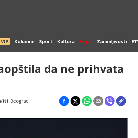
VIP
Kolumne
Sport
Kultura
Svijet
Zanimljivosti
ET
aopštila da ne prihvata
a/N1 Beograd