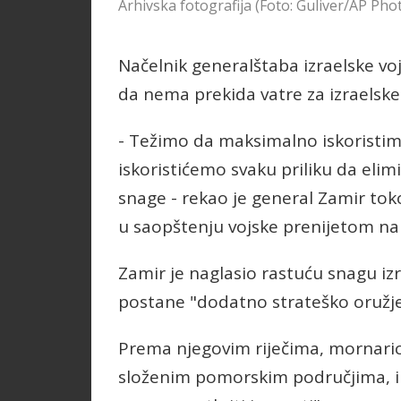
Arhivska fotografija (Foto: Guliver/AP P
Načelnik generalštaba izraelske v
da nema prekida vatre za izraelske
- Težimo da maksimalno iskoristim
iskoristićemo svaku priliku da eli
snage - rekao je general Zamir tok
u saopštenju vojske prenijetom n
Zamir je naglasio rastuću snagu iz
postane "dodatno strateško oružje
Prema njegovim riječima, mornaric
složenim pomorskim područjima, i b