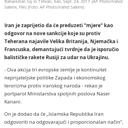
Baharestan Sq. in Tehran, Iran, Sept. 24, 2017. (AP Photo/Vahid
Salemi, File) (Foto: AP Photo/Vahid Salemi)
Iran je zaprijetio da će preduzeti "mjere" kao
odgovor na nove sankcije koje su protiv
Teherana najavile Velika Britanija, Njemačka i
Francuska, demantujući tvrdnje da je isporučio
balističke rakete Rusiji za udar na Ukrajinu.
- Ova akcija tri evropske zemlje je kontinuitet
neprijateljske politike Zapada i ekonomskog
terorizma protiv iranskog naroda - rekao je
portparol Ministarstva spoljnih poslova Naser
Kanani.
On je dodao da će „Islamska Republika Iran
odgovoriti na odgovarajući i proporcionalan način“,