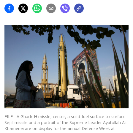
FILE - A Ghadr-H missle, center, a solid-fuel surface-to-surface
Sejjil missile and a portrait of the Supreme Leader Ayatollah Ali
Khamenei are on display for the annual Defense Week at