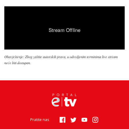
Obavještenje: Zbog zaštite autorskih prava, u odredjenim terminima live stream
neće biti dostupan.
Pratite nas