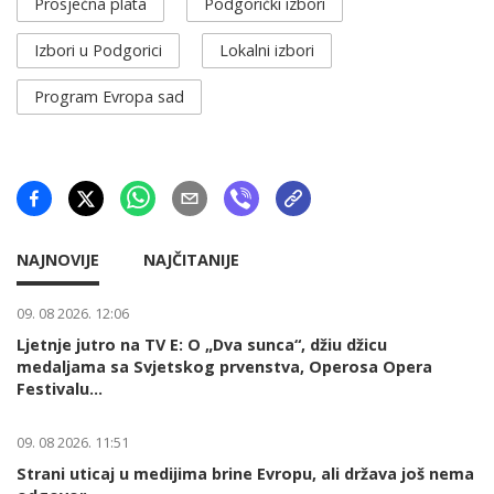
Prosječna plata
Podgorički izbori
Izbori u Podgorici
Lokalni izbori
Program Evropa sad
NAJNOVIJE
NAJČITANIJE
09. 08 2026. 12:06
Ljetnje jutro na TV E: O „Dva sunca“, džiu džicu
medaljama sa Svjetskog prvenstva, Operosa Opera
Festivalu...
09. 08 2026. 11:51
Strani uticaj u medijima brine Evropu, ali država još nema