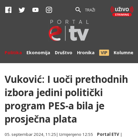
TRAŽI
Politika
Ekonomija
Društvo
Hronika
VIP
Kolumne
Vuković: I uoči prethodnih
izbora jedini politički
program PES-a bila je
prosječna plata
05. septembar 2024, 11:25
| Izmijenjeno
12:55
Portal ETV
|