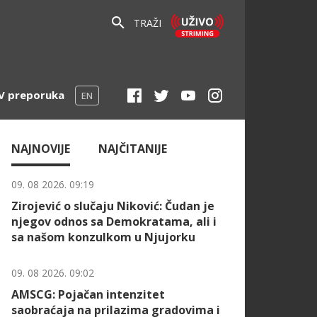
TRAŽI
V preporuka
EN
NAJNOVIJE
NAJČITANIJE
09. 08 2026. 09:19
Zirojević o slučaju Niković: Čudan je
njegov odnos sa Demokratama, ali i
sa našom konzulkom u Njujorku
09. 08 2026. 09:02
AMSCG: Pojačan intenzitet
saobraćaja na prilazima gradovima i