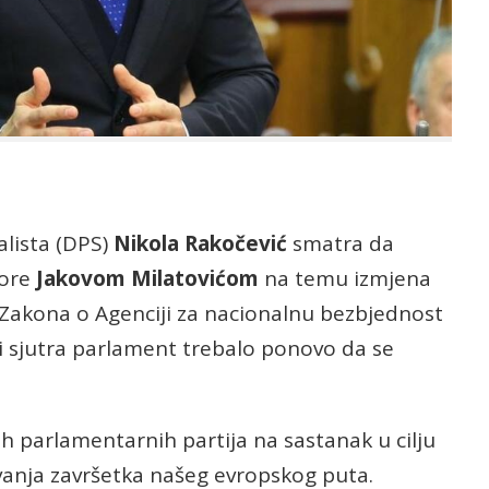
alista (DPS)
Nikola Rakočević
smatra da
Gore
Jakovom Milatovićom
na temu izmjena
Zakona o Agenciji za nacionalnu bezbjednost
i sjutra parlament trebalo ponovo da se
ih parlamentarnih partija na sastanak u cilju
avanja završetka našeg evropskog puta.