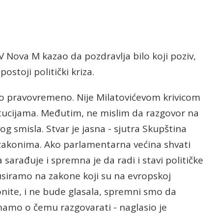
TV Nova M kazao da pozdravlja bilo koji poziv,
stoji politički kriza.
e to pravovremeno. Nije Milatovićevom krivicom
itucijama. Međutim, ne mislim da razgovor na
g smisla. Stvar je jasna - sjutra Skupština
 zakonima. Ako parlamentarna većina shvati
a sarađuje i spremna je da radi i stavi političke
kusiramo na zakone koji su na evropskoj
nite, i ne bude glasala, spremni smo da
amo o čemu razgovarati - naglasio je