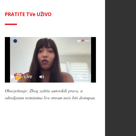
PRATITE TVe UŽIVO
Obavještenje: Zbog zaštite autorskih prava, u
odredjenim terminima live stream neće biti dostupan.