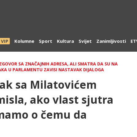
VIP
Kolumne
Sport
Kultura
Svijet
Zanimljivosti
ET
ZGOVOR SA ZNAČAJNIH ADRESA, ALI SMATRA DA SU NA
PAKA U PARLAMENTU ZAVISI NASTAVAK DIJALOGA
ak sa Milatovićem
sla, ako vlast sjutra
emamo o čemu da