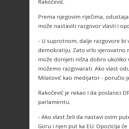
Rakočević.
Prema njegovim riječima, odustajan
može nastaviti razgovor vlasti i opo
- U suprotnom, dalje razgovore bi v
demokratiju. Zato vrlo vjerovatno
može donijeti ništa dobro ukoliko 
možemo razgovarati. Ako vlast od
Milatović kao medijator - poručio j
Rakočević je rekao i da poslanici D
parlamentu.
- Ako vlast želi da nastavi ovim pu
Goru i njen put ka EU. Opozicija će 