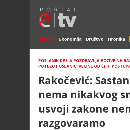
Politika
Ekonomija
Društvo
Hronika
POSLANIK DPS-A POZDRAVLJA POZIVE NA RA
POTEZU POSLANICI VEĆINE OD ČIJIH POSTU
Rakočević: Sastan
nema nikakvog smi
usvoji zakone n
razgovaramo