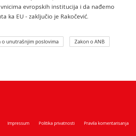
nicima evropskih institucija i da nađemo
 ka EU - zaključio je Rakočević.
 o unutrašnjim poslovima
Zakon o ANB
Impressum
Politika privatnosti
Pravila komentarisanja