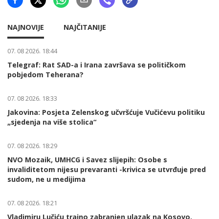
NAJNOVIJE
NAJČITANIJE
07. 08 2026. 18:44
Telegraf: Rat SAD-a i Irana završava se političkom
pobjedom Teherana?
07. 08 2026. 18:33
Jakovina: Posjeta Zelenskog učvršćuje Vučićevu politiku
„sjedenja na više stolica“
07. 08 2026. 18:29
NVO Mozaik, UMHCG i Savez slijepih: Osobe s
invaliditetom nijesu prevaranti -krivica se utvrđuje pred
sudom, ne u medijima
07. 08 2026. 18:21
Vladimiru Lučiću trajno zabranjen ulazak na Kosovo,