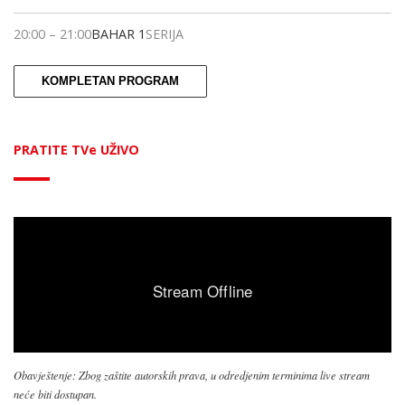
20:00
–
21:00
BAHAR 1
SERIJA
KOMPLETAN PROGRAM
PRATITE TVe UŽIVO
Obavještenje: Zbog zaštite autorskih prava, u odredjenim terminima live stream
neće biti dostupan.