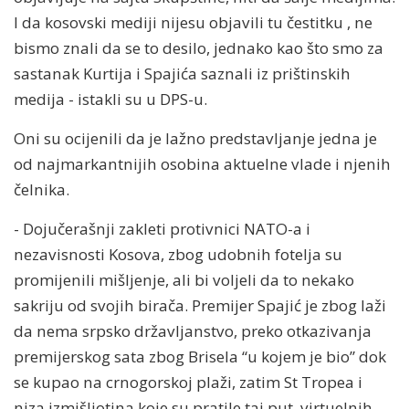
I da kosovski mediji nijesu objavili tu čestitku , ne
bismo znali da se to desilo, jednako kao što smo za
sastanak Kurtija i Spajića saznali iz prištinskih
medija - istakli su u DPS-u.
Oni su ocijenili da je lažno predstavljanje jedna je
od najmarkantnijih osobina aktuelne vlade i njenih
čelnika.
- Dojučerašnji zakleti protivnici NATO-a i
nezavisnosti Kosova, zbog udobnih fotelja su
promijenili mišljenje, ali bi voljeli da to nekako
sakriju od svojih birača. Premijer Spajić je zbog laži
da nema srpsko državljanstvo, preko otkazivanja
premijerskog sata zbog Brisela “u kojem je bio” dok
se kupao na crnogorskoj plaži, zatim St Tropea i
niza izmišljotina koje su pratile taj put, virtuelnih