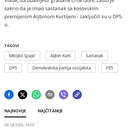
Vlade, da obavijesti građane Crne Gore, zašto je
sakrio da je imao sastanak sa kosovskim
premijerom Aljbinom Kurtijem - zaključili su u DPS-
u.
TAGOVI
Milojko Spajić
Aljbin Kurti
Sastanak
DPS
Demokratska partija socijalista
PES
NAJNOVIJE
NAJČITANIJE
09. 08 2026. 14:29