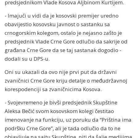
predsjednikom Vlade Kosova Aljbinom Kurtijem.
- Imajući u vidi da je kosovski premijer uredno
obavijestio kosovsku javnost o sastanku sa
crnogorskim kolegom, ostalo je nejasno zašto je
predsjednik Vlade Crne Gore odlučio da sakrije od
građana Crne Gore da se taj sastanak dogodio -
dodali su u DPS-u.
Oni su ukazali da ovo nije prvi put da državni
zvaničnici Crne Gore kriju detalje o međudržavnoj
korespodenciji sa zvaničnicima Kosova.
- Svojevremeno je bivši predsjednik Skupštine
Aleksa Bečić svom kosovskom kolegi čestitao
imenovanje na funkciju, uz poruku da “Priština ima
podršku Crne Gore”, ali je tada odlučio da to ne
objavljuje na sajtu Skupštine, niti da šalje medijima.