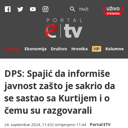
TRAŽI
Politika
Ekonomija
Društvo
Hronika
VIP
Kolumne
DPS: Spajić da informiše
javnost zašto je sakrio da
se sastao sa Kurtijem i o
čemu su razgovarali
24. septembar 2024, 11:43
| Izmijenjeno
11:44
Portal ETV