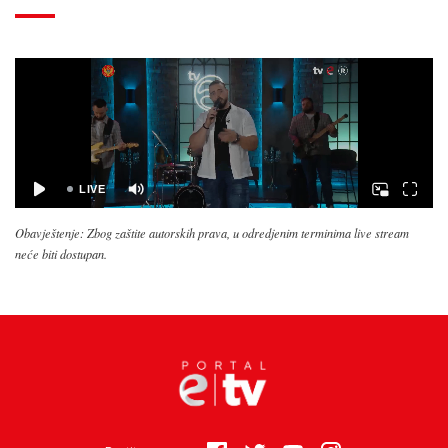
Obavještenje: Zbog zaštite autorskih prava, u odredjenim terminima live stream
neće biti dostupan.