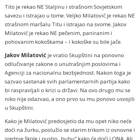
Tito je rekao NE Staljinu i strašnom Sovjetskom
savezu i istrajao u tome. Veljko Milatović je rekao NE
strašnom maršalu Titu i istrajao na svome. Jakov
Milatović je rekao NE pečenim, paniranim i
pohovanim kokoškama – i kokoške su bile jače.
Jakov Milatović
je vratio Skupštini na ponovno
odlučivanje zakone o unutrašnjim poslovima i
Agenciji za nacionalnu bezbjednost. Nakon toga je
sazvao sastanak svih parlamentarnih partija kako
bi raspravljali o krizi u državi. Na ovo drugo mu se
niko nije odazvao, a ono prvo su mu ponovo usvojili
u Skupštini.
Kako je Milatović predosjetio da mu opet niko neće
doći na žurku, poslužio se starim trikom iz osnovne i
srednje škole i pustio „bubu“ kako će doći i ONA. Ali