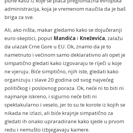
pune kasu iz koje se plaća preglomazna evropska
administracija, koja je vremenom naučila da je baš
briga za sve.
Ali, ako ništa, makar gledamo kako se dojučeranji
euro-skeptici, poput
Mandića
i
Kneževića
, zalažu
da ulazak Crne Gore u EU. Ok, znamo da je to
nametnuto i većinom samo deklarativno ali opet je
simpatično gledati kako izgovaraju te riječi u koje
ne vjeruju. Biće simptično, njih iste, gledati kako
organizuju i slave 20 godina od svog najvećeg
političkog i poslovnog poraza. Ok, neće ni to biti ni
najmanje iskreno, i sigurno neće biti ni
spektakularno i veselo, jer to su te korote iz kojih se
nikada ne izlazi, ali biće krajnje simpatično za
gledati ih onako upraradirane kako sjede u prvom
redu i nemušto izbjegavaju kamere.