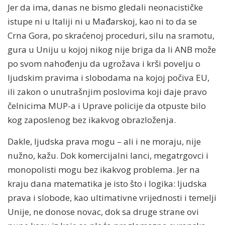
Jer da ima, danas ne bismo gledali neonacističke
istupe ni u Italiji ni u Mađarskoj, kao ni to da se
Crna Gora, po skraćenoj proceduri, silu na sramotu,
gura u Uniju u kojoj nikog nije briga da li ANB može
po svom nahođenju da ugrožava i krši povelju o
ljudskim pravima i slobodama na kojoj počiva EU,
ili zakon o unutrašnjim poslovima koji daje pravo
čelnicima MUP-a i Uprave policije da otpuste bilo
kog zaposlenog bez ikakvog obrazloženja.
Dakle, ljudska prava mogu – ali i ne moraju, nije
nužno, kažu. Dok komercijalni lanci, megatrgovci i
monopolisti mogu bez ikakvog problema. Jer na
kraju dana matematika je isto što i logika: ljudska
prava i slobode, kao ultimativne vrijednosti i temelji
Unije, ne donose novac, dok sa druge strane ovi