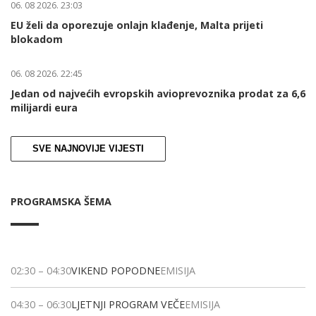
06. 08 2026. 23:03
EU želi da oporezuje onlajn klađenje, Malta prijeti
blokadom
06. 08 2026. 22:45
Jedan od najvećih evropskih avioprevoznika prodat za 6,6
milijardi eura
SVE NAJNOVIJE VIJESTI
PROGRAMSKA ŠEMA
02:30
–
04:30
VIKEND POPODNE
EMISIJA
04:30
–
06:30
LJETNJI PROGRAM VEČE
EMISIJA