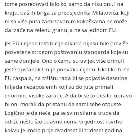
tome posredovati bilo ko, samo da nisu oni. I na
kraju, baš ih briga za predsjednika Milatovića, koji
ni sa više puta zamrzavanim kokoškama ne može
da izađe na zelenu granu, a ne sa jednom EU.
Jer EU i njene institucije nikada nijesu bile previše
posvećene strogom poštovanju standarda koje su
same donijele. Ono o čemu su uvijek više brinuli
jeste opstanak Unije po svaku cijenu. Ukoliko bi se
EU raspala, na tržištu rada bi se pojavile desetine
hiljada nezaposlenih koji su do juče primali
enormno visoke zarade. A da bi se to desilo, upravo
bi oni morali da pristanu da sami sebe otpuste.
Logično je da neće, pa se svim silama trude da
održe nešto što odavno nema vrijednost i svrhu
kakvu je imalo prije dvadeset ili trideset godina.