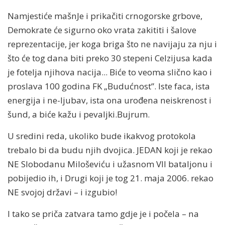
Namjestiće mašnJe i prikačiti crnogorske grbove,
Demokrate će sigurno oko vrata zakititi i šalove
reprezentacije, jer koga briga što ne navijaju za nju i
što će tog dana biti preko 30 stepeni Celzijusa kada
je fotelja njihova nacija... Biće to veoma slično kao i
proslava 100 godina FK „Budućnost”. Iste faca, ista
energija i ne-ljubav, ista ona urođena neiskrenost i
šund, a biće kažu i pevaljki.Bujrum.
U sredini reda, ukoliko bude ikakvog protokola
trebalo bi da budu njih dvojica. JEDAN koji je rekao
NE Slobodanu Miloševiću i užasnom VII bataljonu i
pobijedio ih, i Drugi koji je tog 21. maja 2006. rekao
NE svojoj državi – i izgubio!
I tako se priča zatvara tamo gdje je i počela – na