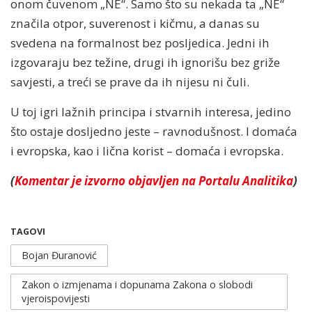
onom čuvenom „NE“. Samo što su nekada ta „NE“
značila otpor, suverenost i kičmu, a danas su
svedena na formalnost bez posljedica. Jedni ih
izgovaraju bez težine, drugi ih ignorišu bez griže
savjesti, a treći se prave da ih nijesu ni čuli.
U toj igri lažnih principa i stvarnih interesa, jedino
što ostaje dosljedno jeste – ravnodušnost. I domaća
i evropska, kao i lična korist – domaća i evropska.
(
Komentar je izvorno objavljen na Portalu Analitika
)
TAGOVI
Bojan Đuranović
Zakon o izmjenama i dopunama Zakona o slobodi
vjeroispovijesti