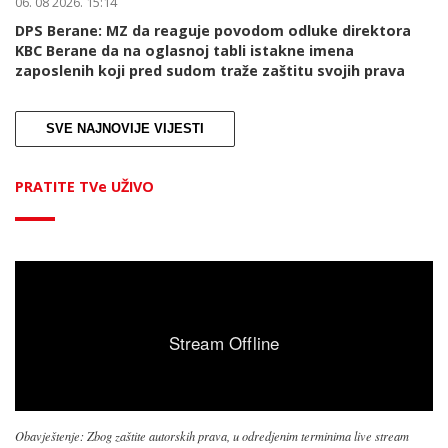
06. 08 2026. 15:14
DPS Berane: MZ da reaguje povodom odluke direktora
KBC Berane da na oglasnoj tabli istakne imena
zaposlenih koji pred sudom traže zaštitu svojih prava
SVE NAJNOVIJE VIJESTI
PRATITE TVe UŽIVO
Obavještenje: Zbog zaštite autorskih prava, u odredjenim terminima live stream