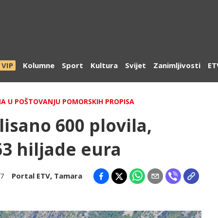
VIP
Kolumne
Sport
Kultura
Svijet
Zanimljivosti
ET
MA U POŠTOVANJU POMORSKIH PROPISA
isano 600 plovila,
3 hiljade eura
07
Portal ETV
,
Tamara