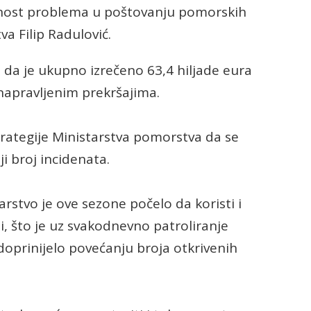
ljnost problema u poštovanju pomorskih
a Filip Radulović.
i da je ukupno izrečeno 63,4 hiljade eura
 napravljenim prekršajima.
strategije Ministarstva pomorstva da se
i broj incidenata.
tarstvo je ove sezone počelo da koristi i
, što je uz svakodnevno patroliranje
doprinijelo povećanju broja otkrivenih