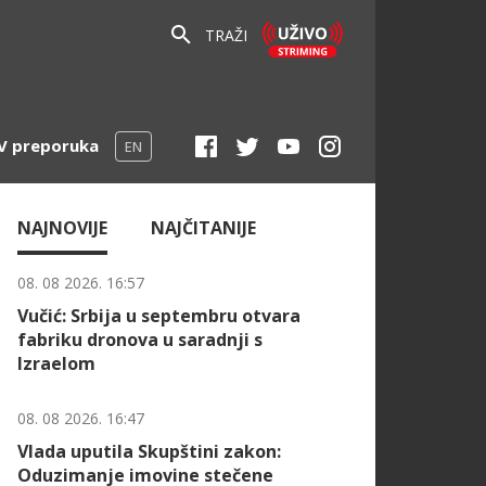
TRAŽI
V preporuka
EN
NAJNOVIJE
NAJČITANIJE
08. 08 2026. 16:57
Vučić: Srbija u septembru otvara
fabriku dronova u saradnji s
Izraelom
08. 08 2026. 16:47
Vlada uputila Skupštini zakon:
Oduzimanje imovine stečene