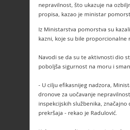
nepravilnost, što ukazuje na ozbi
propisa, kazao je ministar pomorstv
Iz Ministarstva pomorstva su kazal
kazni, koje su bile proporcionalne
Navodi se da su te aktivnosti dio 
poboljša sigurnost na moru i smanj
- U cilju efikasnijeg nadzora, Minis
dronove za uočavanje nepravilnosti
inspekcijskih službenika, značajno 
prekršaja - rekao je Radulović.