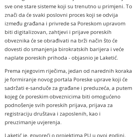
sve one stare sisteme koji su trenutno u primjeni. To
znači da će svaki poslovni proces koji se odvija
između građana i privrede sa Poreskom upravom
biti digitalizovan, zahtjevi i prijave poreskih
obveznika će se obrađivati na brži način što će
dovesti do smanjenja birokratskih barijera i veće
naplate poreskih prihoda - objasnio je Laketić.
Prema njegovim riječima, jedan od narednih koraka
je formiranje novog portala Poreske uprave koji će
sadržati e-sanduče za građane i preduzeća, a putem
kojeg će poreskim obveznicima biti omogućeno
podnošenje svih poreskih prijava, prijava za
registraciju društava i zaposlenih, kao i
preuzimanje uvjerenja.
Laketić je, govoreći o projektima PU u ovoj godini,