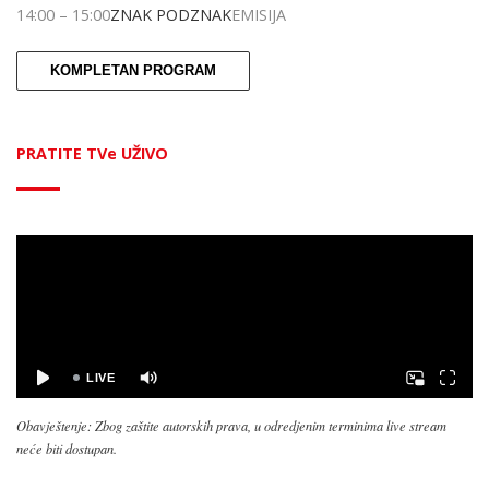
14:00
–
15:00
ZNAK PODZNAK
EMISIJA
KOMPLETAN PROGRAM
PRATITE TVe UŽIVO
Obavještenje: Zbog zaštite autorskih prava, u odredjenim terminima live stream
neće biti dostupan.