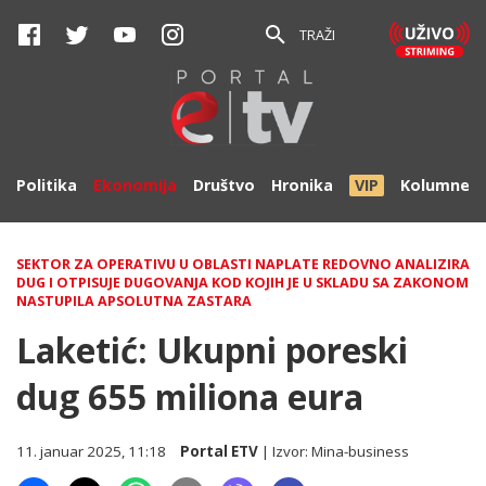
TRAŽI
Politika
Ekonomija
Društvo
Hronika
VIP
Kolumne
SEKTOR ZA OPERATIVU U OBLASTI NAPLATE REDOVNO ANALIZIRA
DUG I OTPISUJE DUGOVANJA KOD KOJIH JE U SKLADU SA ZAKONOM
NASTUPILA APSOLUTNA ZASTARA
Laketić: Ukupni poreski
dug 655 miliona eura
11. januar 2025, 11:18
Portal ETV
| Izvor:
Mina-business