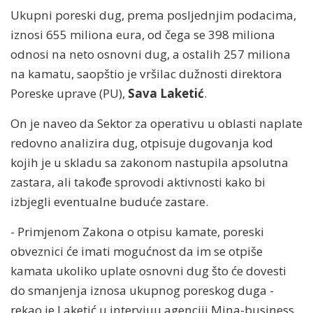
Ukupni poreski dug, prema posljednjim podacima,
iznosi 655 miliona eura, od čega se 398 miliona
odnosi na neto osnovni dug, a ostalih 257 miliona
na kamatu, saopštio je vršilac dužnosti direktora
Poreske uprave (PU),
Sava Laketić
.
On je naveo da Sektor za operativu u oblasti naplate
redovno analizira dug, otpisuje dugovanja kod
kojih je u skladu sa zakonom nastupila apsolutna
zastara, ali takođe sprovodi aktivnosti kako bi
izbjegli eventualne buduće zastare.
- Primjenom Zakona o otpisu kamate, poreski
obveznici će imati mogućnost da im se otpiše
kamata ukoliko uplate osnovni dug što će dovesti
do smanjenja iznosa ukupnog poreskog duga -
rekao je Laketić u intervjuu agenciji Mina-business.