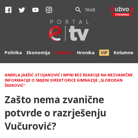
TRAŽI
Politika
Ekonomija
Društvo
Hronika
VIP
Kolumne
ANĐELA JAKŠIĆ-STOJANOVIĆ I MPNI BEZ REAKCIJE NA NEZVANIČNE
INFORMACIJE O SMJENI DIREKTORICE GIMNAZIJE „SLOBODAN
ŠKEROVIĆ“
Zašto nema zvanične
potvrde o razrješenju
Vučurović?