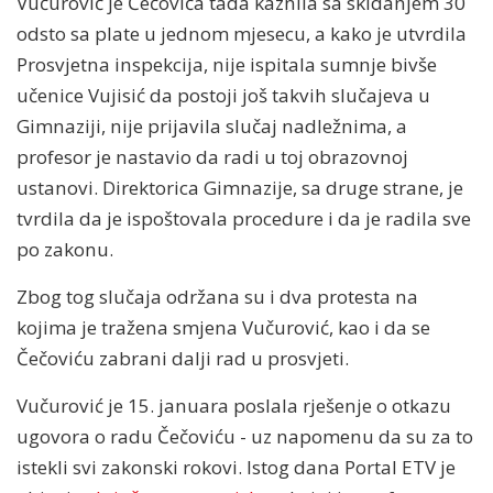
Vučurović je Čečovića tada kaznila sa skidanjem 30
odsto sa plate u jednom mjesecu, a kako je utvrdila
Prosvjetna inspekcija, nije ispitala sumnje bivše
učenice Vujisić da postoji još takvih slučajeva u
Gimnaziji, nije prijavila slučaj nadležnima, a
profesor je nastavio da radi u toj obrazovnoj
ustanovi. Direktorica Gimnazije, sa druge strane, je
tvrdila da je ispoštovala procedure i da je radila sve
po zakonu.
Zbog tog slučaja održana su i dva protesta na
kojima je tražena smjena Vučurović, kao i da se
Čečoviću zabrani dalji rad u prosvjeti.
Vučurović je 15. januara poslala rješenje o otkazu
ugovora o radu Čečoviću - uz napomenu da su za to
istekli svi zakonski rokovi. Istog dana Portal ETV je