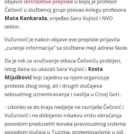
objavio
skrinšotove prepiske
u kojoj je profesor
Čečović u službenoj grupi psovao kolegu profesora
Mata Kankaraša
, vrijeđao Saru Vujisić i NVO
sektor.
Vučurović je nakon objave ove prepiske prijavila
„curenje informacija“ sa službene mejl adrese škole.
Da je rok za uručivanje otkaza Čečoviću probijen,
istog dana su ukazali Sara Vujisić i
Kosta
Mijušković
koji zajedno sa njom organizuje
proteste zbog ovog, ali i drugih slučajeva
seksualnog uznemiravanja i nasilja u Crnoj Gori.
- Ukoliko se do kraja nedjelje ne razriješe Čečović i
Vučurović i ne dobijemo nikakvu vrstu obraćanja
povodom preduzetih koraka pravosudnog sistema
povodom slučaja u Tuzima, protestovaćemo u još