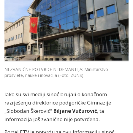
NI ZVANIČNE POTVRDE NI DEMANTIJA: Ministarstvo
prosvjete, nauke i inovacija (Foto: ZUNS)
Iako su svi mediji sinoć brujali o konačnom
razrješenju direktorice podgoričke Gimnazije
„Slobodan Škerović“
Biljane Vučurović
, ta
informacija još zvanično nije potvrđena.
Portal ETV je potvrdu za ovu informaciju sinoć