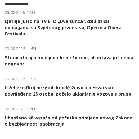
09. 08 2026. 12:06
Ljetnje jutro na TV E: O „Dva sunca“, džiu džicu
medaljama sa Svjetskog prvenstva, Operosa Opera
Festivalu...
09. 08 2026. 11:51
Strani uticaj u medijima brine Evropu, ali država još nema
odgovor
09. 08 2026. 11:27
U željezničkoj nezgodi kod Križevaca u Hrvatskoj
povrijeđeno 25 osoba, počelo uklanjanje vozova s pruge
09. 08 2026. 11:00
Uhapšeno 48 vozača od početka primjene novog Zakona
o bezbjednosti saobraćaja