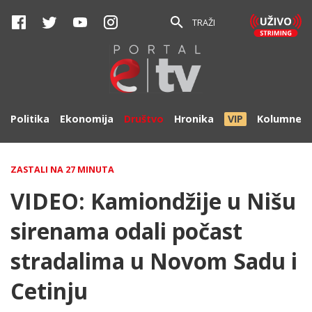
TRAŽI
Politika
Ekonomija
Društvo
Hronika
VIP
Kolumne
ZASTALI NA 27 MINUTA
VIDEO: Kamiondžije u Nišu
sirenama odali počast
stradalima u Novom Sadu i
Cetinju