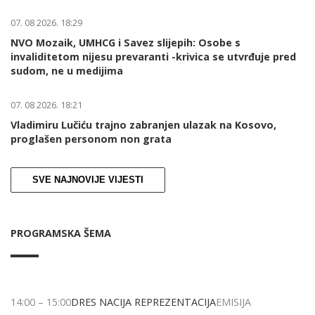
07. 08 2026. 18:29
NVO Mozaik, UMHCG i Savez slijepih: Osobe s
invaliditetom nijesu prevaranti -krivica se utvrđuje pred
sudom, ne u medijima
07. 08 2026. 18:21
Vladimiru Lučiću trajno zabranjen ulazak na Kosovo,
proglašen personom non grata
SVE NAJNOVIJE VIJESTI
PROGRAMSKA ŠEMA
14:00
–
15:00
DRES NACIJA REPREZENTACIJA
EMISIJA