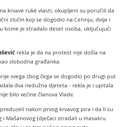
a krvave ruke vlasti, okupljeni su poručili da
čni zločin koji se dogodio na Cetinju, dvije i
u kome je stradalo deset osoba, uključujući
ašević
rekla je da na protest nije došla na
eć kao slobodna građanka.
prije svega zbog čega se dogodio po drugi put
dala dva nedužna djeteta - rekla je i upitala
ije bilo većine članova Vlade.
preduzeli nakon prvog krvavog pira i da li su
g i Mašanovog (dječaci stradali u masakru