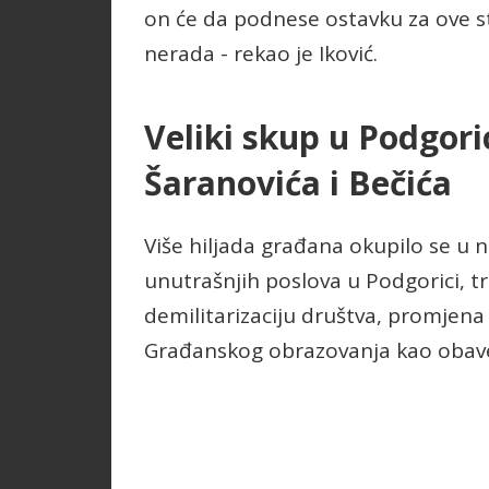
on će da podnese ostavku za ove stv
nerada - rekao je Iković.
Veliki skup u Podgori
Šaranovića i Bečića
Više hiljada građana okupilo se u n
unutrašnjih poslova u Podgorici, tr
demilitarizaciju društva, promjena
Građanskog obrazovanja kao obav