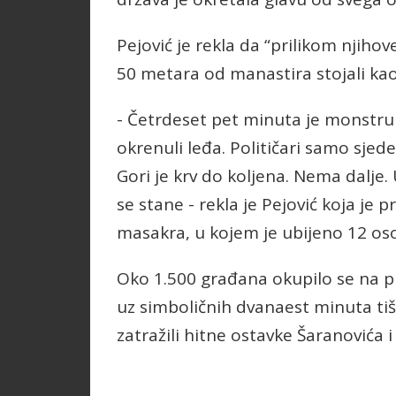
Pejović je rekla da “prilikom njihov
50 metara od manastira stojali kao 
- Četrdeset pet minuta je monstru
okrenuli leđa. Političari samo sjed
Gori je krv do koljena. Nema dalje.
se stane - rekla je Pejović koja je 
masakra, u kojem je ubijeno 12 os
Oko 1.500 građana okupilo se na pr
uz simboličnih dvanaest minuta ti
zatražili hitne ostavke Šaranovića i