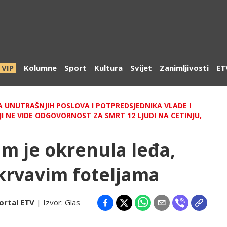
VIP
Kolumne
Sport
Kultura
Svijet
Zanimljivosti
ET
A UNUTRAŠNJIH POSLOVA I POTPREDSJEDNIKA VLADE I
 NE VIDE ODGOVORNOST ZA SMRT 12 LJUDI NA CETINJU,
am je okrenula leđa,
 krvavim foteljama
ortal ETV
| Izvor:
Glas