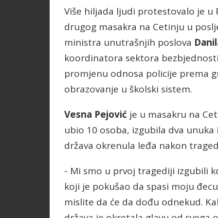
Više hiljada ljudi protestovalo je u
drugog masakra na Cetinju u poslje
ministra unutrašnjih poslova
Danil
koordinatora sektora bezbjednost
promjenu odnosa policije prema 
obrazovanje u školski sistem.
Vesna Pejović
je u masakru na Cet
ubio 10 osoba, izgubila dva unuka i
država okrenula leđa nakon tragedi
- Mi smo u prvoj tragediji izgubili 
koji je pokušao da spasi moju đec
mislite da će da dođu odnekud. Kako 
država je okretala glavu od svega ovo