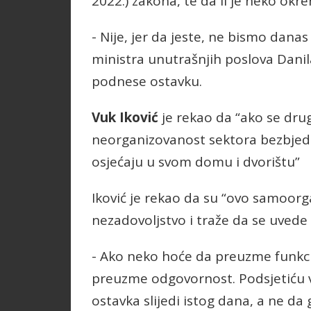
2022.) zakona, te da li je neko ok
- Nije, jer da jeste, ne bismo danas 
ministra unutrašnjih poslova Danila
podnese ostavku.
Vuk Iković
je rekao da “ako se drug
neorganizovanost sektora bezbjed
osjećaju u svom domu i dvorištu”
Iković je rekao da su “ovo samoorg
nezadovoljstvo i traže da se uvede
- Ako neko hoće da preuzme funkcij
preuzme odgovornost. Podsjetiću va
ostavka slijedi istog dana, a ne da