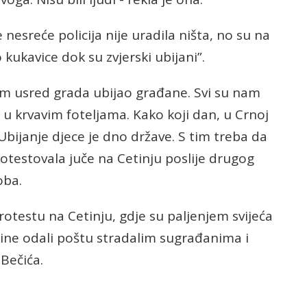
e nesreće policija nije uradila ništa, no su na
kukavice dok su zvjerski ubijani”.
m usred grada ubijao građane. Svi su nam
e u krvavim foteljama. Kako koji dan, u Crnoj
 Ubijanje djece je dno države. S tim treba da
protestovala juče na Cetinju poslije drugog
oba.
otestu na Cetinju, gdje su paljenjem svijeća
šine odali poštu stradalim sugrađanima i
 Bečića.