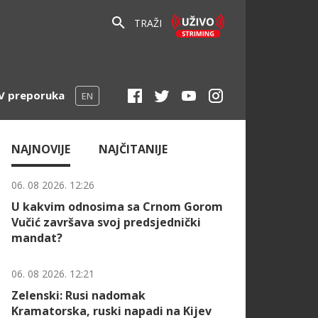
TRAŽI
V preporuka
EN
NAJNOVIJE
NAJČITANIJE
06. 08 2026. 12:26
U kakvim odnosima sa Crnom Gorom
Vučić završava svoj predsjednički
mandat?
06. 08 2026. 12:21
Zelenski: Rusi nadomak
Kramatorska, ruski napadi na Kijev