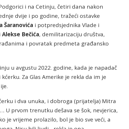
 Podgorici i na Cetinju, četiri dana nakon
dnje dvije i po godine, tražeći ostavke
a Šaranovića
i potpredsjednika Vlade i
i
Alekse Bečića
, demilitarizaciju društva,
građanima i povratak predmeta građansko
inju u avgustu 2022. godine, kada je napadač
 kćerku. Za Glas Amerike je rekla da im je
je.
kćerku i dva unuka, i dobroga (prijatelja) Mitra
u… U prvom trenutku dešava se šok, nevjerica,
je vrijeme prolazilo, bol je bio sve veći, a
ga. Nisu bili ljudi - rekla je ona.