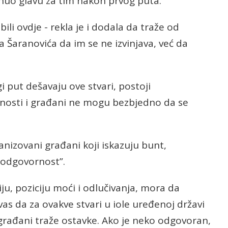
renuo glavu za tim nakon prvog puta.
bili ovdje - rekla je i dodala da traže od
 Šaranovića da im se ne izvinjava, već da
i put dešavaju ove stvari, postoji
nosti i građani ne mogu bezbjedno da se
anizovani građani koji iskazuju bunt,
 odgovornost”.
u, poziciju moći i odlučivanja, mora da
s da za ovakve stvari u iole uređenoj državi
 građani traže ostavke. Ako je neko odgovoran,