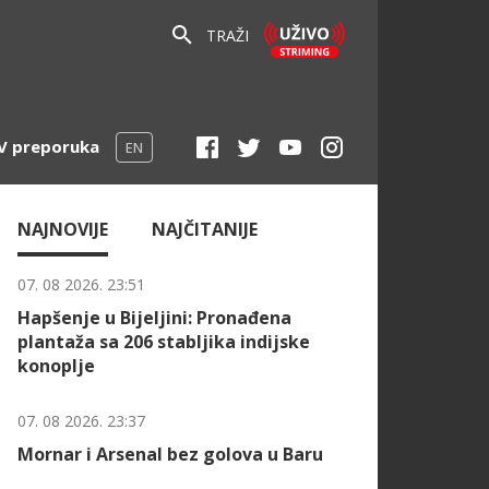
TRAŽI
V preporuka
EN
NAJNOVIJE
NAJČITANIJE
07. 08 2026. 23:51
Hapšenje u Bijeljini: Pronađena
plantaža sa 206 stabljika indijske
konoplje
07. 08 2026. 23:37
Mornar i Arsenal bez golova u Baru