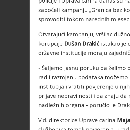
policije i Uprava carina danas su 
započeli kampanju „Granica bez koru
sprovoditi tokom narednih mjeseci
Otvarajući kampanju, vršilac dužno
korupcije
Dušan Drakić
istakao je 
državne institucije moraju zajedničk
- Šaljemo jasnu poruku da želimo 
rad i razmjenu podataka možemo otk
institucija i vratiti povjerenje u 
prijave nepravilnosti i da znaju d
nadležnih organa - poručio je Draki
V.d. direktorice Uprave carina
Maja
službenika temelj povjerenja u rad