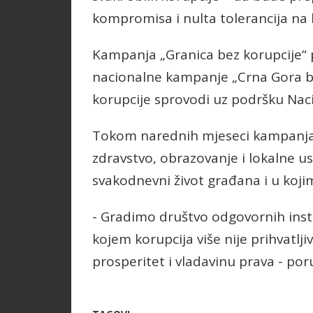
kompromisa i nulta tolerancija na 
Kampanja „Granica bez korupcije“ p
nacionalne kampanje „Crna Gora be
korupcije sprovodi uz podršku Naci
Tokom narednih mjeseci kampanja ć
zdravstvo, obrazovanje i lokalne u
svakodnevni život građana i u koji
- Gradimo društvo odgovornih instit
kojem korupcija više nije prihvatlji
prosperitet i vladavinu prava - poru