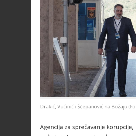
Drakić, Vučinić i Šćepanović na Božaju (Fo
Agencija za sprečavanje korupcije,