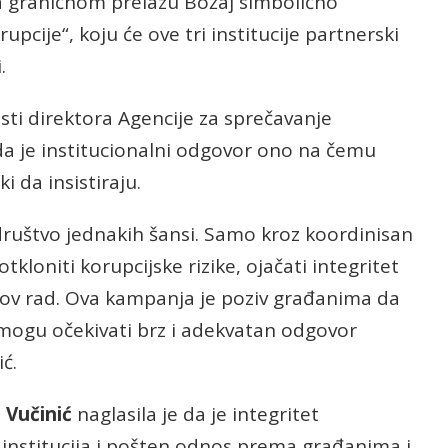
na graničnom prelazu Božaj simbolično
pcije“, koju će ove tri institucije partnerski
.
sti direktora Agencije za sprečavanje
da je institucionalni odgovor ono na čemu
i da insistiraju.
društvo jednakih šansi. Samo kroz koordinisan
loniti korupcijske rizike, ojačati integritet
njihov rad. Ova kampanja je poziv građanima da
a mogu očekivati brz i adekvatan odgovor
ć.
 Vučinić
naglasila je da je integritet
 institucija i pošten odnos prema građanima i