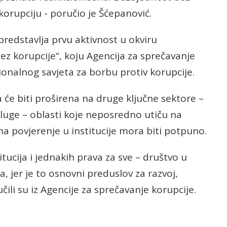
korupciju - poručio je Šćepanović.
redstavlja prvu aktivnost u okviru
z korupcije“, koju Agencija za sprečavanje
onalnog savjeta za borbu protiv korupcije.
e biti proširena na druge ključne sektore –
sluge – oblasti koje neposredno utiču na
ma povjerenje u institucije mora biti potpuno.
ucija i jednakih prava za sve – društvo u
va, jer je to osnovni preduslov za razvoj,
čili su iz Agencije za sprečavanje korupcije.