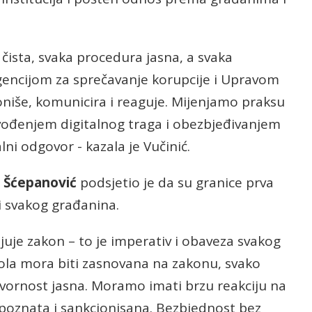
 čista, svaka procedura jasna, a svaka
Agencijom za sprečavanje korupcije i Upravom
ioniše, komunicira i reaguje. Mijenjamo praksu
uvođenjem digitalnog traga i obezbjeđivanjem
lni odgovor - kazala je Vučinić.
 Šćepanović
podsjetio je da su granice prva
ti svakog građanina.
juje zakon – to je imperativ i obaveza svakog
rola mora biti zasnovana na zakonu, svako
vornost jasna. Moramo imati brzu reakciju na
epoznata i sankcionisana. Bezbjednost bez