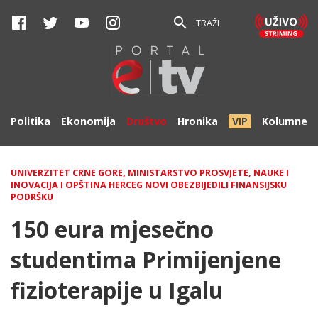
TRAŽI
Politika
Ekonomija
Društvo
Hronika
VIP
Kolumne
UNIVERZITET CRNE GORE, MINISTARSTVO PROSVJETE, NAUKE I
INOVACIJA I OPŠTINA HERCEG NOVI OBEZBIJEDILI FINANSIJSKU
PODRŠKU
150 eura mjesečno
studentima Primijenjene
fizioterapije u Igalu