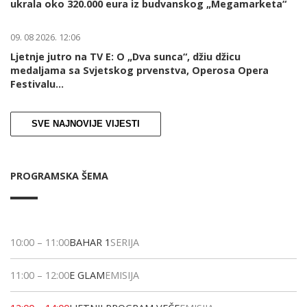
ukrala oko 320.000 eura iz budvanskog „Megamarketa“
09. 08 2026. 12:06
Ljetnje jutro na TV E: O „Dva sunca“, džiu džicu
medaljama sa Svjetskog prvenstva, Operosa Opera
Festivalu...
SVE NAJNOVIJE VIJESTI
PROGRAMSKA ŠEMA
10:00
–
11:00
BAHAR 1
SERIJA
11:00
–
12:00
E GLAM
EMISIJA