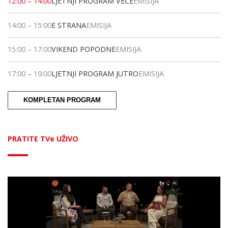
12:00
–
14:00
LJETNJI PROGRAM VEČE
EMISIJA
14:00
–
15:00
E STRANA
EMISIJA
15:00
–
17:00
VIKEND POPODNE
EMISIJA
17:00
–
19:00
LJETNJI PROGRAM JUTRO
EMISIJA
KOMPLETAN PROGRAM
PRATITE TVe UŽIVO