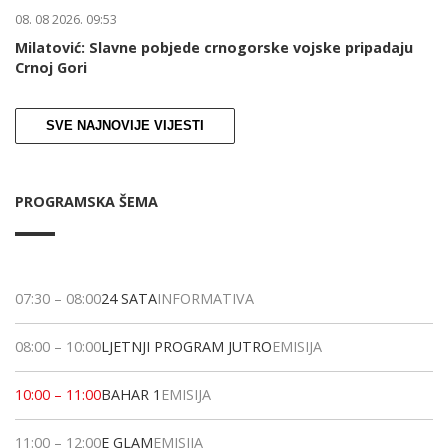
08. 08 2026. 09:53
Milatović: Slavne pobjede crnogorske vojske pripadaju
Crnoj Gori
SVE NAJNOVIJE VIJESTI
PROGRAMSKA ŠEMA
07:30
–
08:00
24 SATA
INFORMATIVA
08:00
–
10:00
LJETNJI PROGRAM JUTRO
EMISIJA
10:00
–
11:00
BAHAR 1
EMISIJA
11:00
–
12:00
E GLAM
EMISIJA