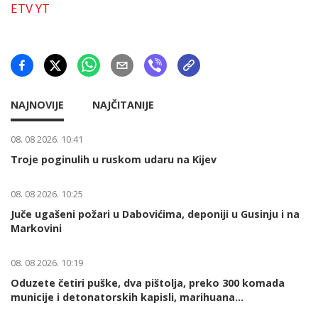
ETV YT
NAJNOVIJE
NAJČITANIJE
08. 08 2026. 10:41
Troje poginulih u ruskom udaru na Kijev
08. 08 2026. 10:25
Juče ugašeni požari u Dabovićima, deponiji u Gusinju i na
Markovini
08. 08 2026. 10:19
Oduzete četiri puške, dva pištolja, preko 300 komada
municije i detonatorskih kapisli, marihuana...