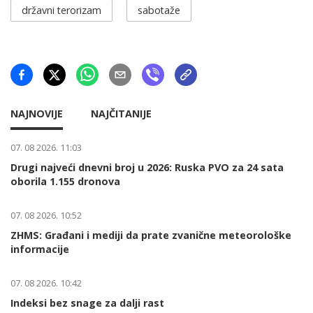
državni terorizam
sabotaže
NAJNOVIJE
NAJČITANIJE
07. 08 2026. 11:03
Drugi najveći dnevni broj u 2026: Ruska PVO za 24 sata
oborila 1.155 dronova
07. 08 2026. 10:52
ZHMS: Građani i mediji da prate zvanične meteorološke
informacije
07. 08 2026. 10:42
Indeksi bez snage za dalji rast