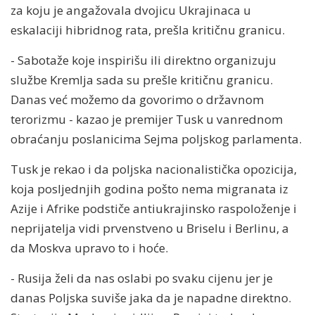
za koju je angažovala dvojicu Ukrajinaca u
eskalaciji hibridnog rata, prešla kritičnu granicu.
- Sabotaže koje inspirišu ili direktno organizuju
službe Kremlja sada su prešle kritičnu granicu.
Danas već možemo da govorimo o državnom
terorizmu - kazao je premijer Tusk u vanrednom
obraćanju poslanicima Sejma poljskog parlamenta.
Tusk je rekao i da poljska nacionalistička opozicija,
koja posljednjih godina pošto nema migranata iz
Azije i Afrike podstiče antiukrajinsko raspoloženje i
neprijatelja vidi prvenstveno u Briselu i Berlinu, a
da Moskva upravo to i hoće.
- Rusija želi da nas oslabi po svaku cijenu jer je
danas Poljska suviše jaka da je napadne direktno.