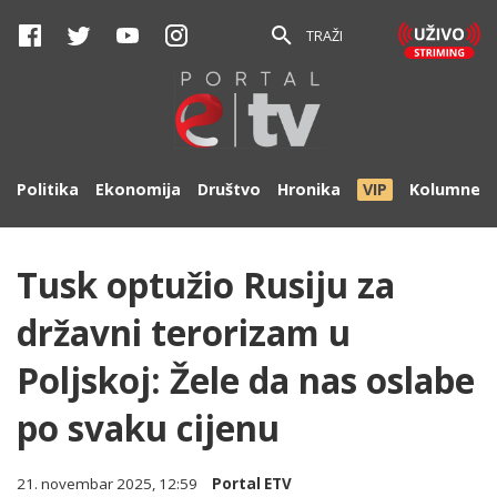
TRAŽI
Politika
Ekonomija
Društvo
Hronika
VIP
Kolumne
Tusk optužio Rusiju za
državni terorizam u
Poljskoj: Žele da nas oslabe
po svaku cijenu
21. novembar 2025, 12:59
Portal ETV