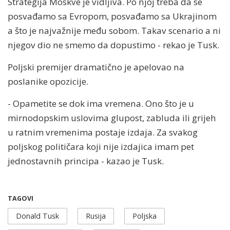
Strategija Moskve je vidljiva. Po njoj treba da se
posvađamo sa Evropom, posvađamo sa Ukrajinom
a što je najvažnije među sobom. Takav scenario a ni
njegov dio ne smemo da dopustimo - rekao je Tusk.
Poljski premijer dramatično je apelovao na
poslanike opozicije.
- Opametite se dok ima vremena. Ono što je u
mirnodopskim uslovima glupost, zabluda ili grijeh
u ratnim vremenima postaje izdaja. Za svakog
poljskog političara koji nije izdajica imam pet
jednostavnih principa - kazao je Tusk.
TAGOVI
Donald Tusk
Rusija
Poljska