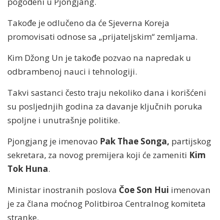
pogođeni u Pjongjang.
Takođe je odlučeno da će Sjeverna Koreja
promovisati odnose sa „prijateljskim“ zemljama.
Kim Džong Un je takođe pozvao na napredak u
odbrambenoj nauci i tehnologiji.
Takvi sastanci često traju nekoliko dana i korišćeni
su posljednjih godina za davanje ključnih poruka
spoljne i unutrašnje politike.
Pjongjang je imenovao
Pak Thae Songa,
partijskog
sekretara, za novog premijera koji će zameniti
Kim
Tok Huna
.
Ministar inostranih poslova
Čoe Son Hui
imenovan
je za člana moćnog Politbiroa Centralnog komiteta
stranke.