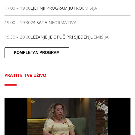
17:00
–
19:00
LJETNJI PROGRAM JUTRO
EMISIJA
19:00
–
19:30
24 SATA
INFORMATIVA
19:30
–
20:00
LEŽANJE JE OPUČ PRI SJEDENJU
EMISIJA
KOMPLETAN PROGRAM
PRATITE TVe UŽIVO