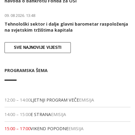
navoda o bankrotu Fonda za OSI
09. 08 2026. 13:48
Tehnološki sektor i dalje glavni barometar raspoloženja
na svjetskim tržištima kapitala
SVE NAJNOVIJE VIJESTI
PROGRAMSKA ŠEMA
12:00
–
14:00
LJETNJI PROGRAM VEČE
EMISIJA
14:00
–
15:00
E STRANA
EMISIJA
15:00
–
17:00
VIKEND POPODNE
EMISIJA