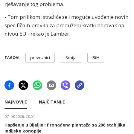
rješavanje tog problema.
- Tom prilikom istražiće se i moguće uvođenje novih
specifičnih pravila za produženi kratki boravak na
nivou EU - rekao je Lamber.
prevoznici
Srbija
BiH
TAGOVI
NAJNOVIJE
NAJČITANIJE
07. 08 2026. 23:51
Hapšenje u Bijeljini: Pronađena plantaža sa 206 stabljika
indijske konoplje