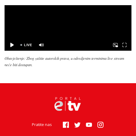
Obavještenje: Zbog zaštite autorskih prava, u odredjenim terminima live stream
neće biti dostupan.
Pratite nas