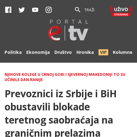
TRAŽI
Politika
Ekonomija
Društvo
Hronika
VIP
Kolumne
NJIHOVE KOLEGE U CRNOJ GORI I SJEVERNOJ MAKEDONIJI TO SU
UČINILE DAN RANIJE
Prevoznici iz Srbije i BiH
obustavili blokade
teretnog saobraćaja na
graničnim prelazima