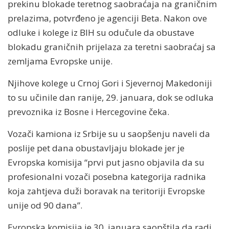
prekinu blokade teretnog saobraćaja na graničnim
prelazima, potvrđeno je agenciji Beta. Nakon ove
odluke i kolege iz BIH su odučule da obustave
blokadu graničnih prijelaza za teretni saobraćaj sa
zemljama Evropske unije.
Njihove kolege u Crnoj Gori i Sjevernoj Makedoniji
to su učinile dan ranije, 29. januara, dok se odluka
prevoznika iz Bosne i Hercegovine čeka.
Vozači kamiona iz Srbije su u saopšenju naveli da
poslije pet dana obustavljaju blokade jer je
Evropska komisija “prvi put jasno objavila da su
profesionalni vozači posebna kategorija radnika
koja zahtjeva duži boravak na teritoriji Evropske
unije od 90 dana”.
Evropska komisija je 30. januara saopštila da radi