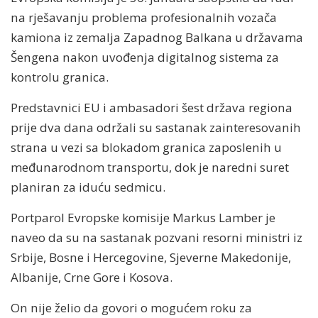
na rješavanju problema profesionalnih vozača
kamiona iz zemalja Zapadnog Balkana u državama
Šengena nakon uvođenja digitalnog sistema za
kontrolu granica.
Predstavnici EU i ambasadori šest država regiona
prije dva dana održali su sastanak zainteresovanih
strana u vezi sa blokadom granica zaposlenih u
međunarodnom transportu, dok je naredni suret
planiran za iduću sedmicu.
Portparol Evropske komisije Markus Lamber je
naveo da su na sastanak pozvani resorni ministri iz
Srbije, Bosne i Hercegovine, Sjeverne Makedonije,
Albanije, Crne Gore i Kosova.
On nije želio da govori o mogućem roku za