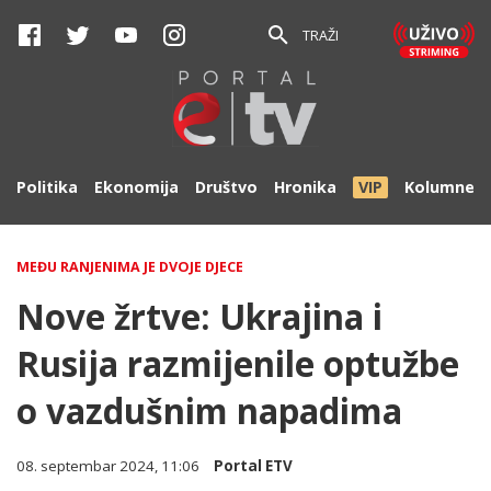
TRAŽI
Politika
Ekonomija
Društvo
Hronika
VIP
Kolumne
MEĐU RANJENIMA JE DVOJE DJECE
Nove žrtve: Ukrajina i
Rusija razmijenile optužbe
o vazdušnim napadima
08. septembar 2024, 11:06
Portal ETV