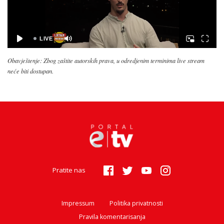
Obavještenje: Zbog zaštite autorskih prava, u odredjenim terminima live stream
neće biti dostupan.
Pratite nas
Impressum
Politika privatnosti
Pravila komentarisanja