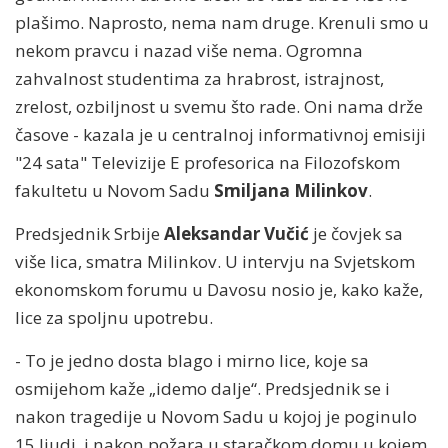
plašimo. Naprosto, nema nam druge. Krenuli smo u
nekom pravcu i nazad više nema. Ogromna
zahvalnost studentima za hrabrost, istrajnost,
zrelost, ozbiljnost u svemu što rade. Oni nama drže
časove - kazala je u centralnoj informativnoj emisiji
"24 sata" Televizije E profesorica na Filozofskom
fakultetu u Novom Sadu
Smiljana Milinkov
.
Predsjednik Srbije
Aleksandar Vučić
je čovjek sa
više lica, smatra Milinkov. U intervju na Svjetskom
ekonomskom forumu u Davosu nosio je, kako kaže,
lice za spoljnu upotrebu.
- To je jedno dosta blago i mirno lice, koje sa
osmijehom kaže „idemo dalje“. Predsjednik se i
nakon tragedije u Novom Sadu u kojoj je poginulo
15 ljudi, i nakon požara u staračkom domu u kojem