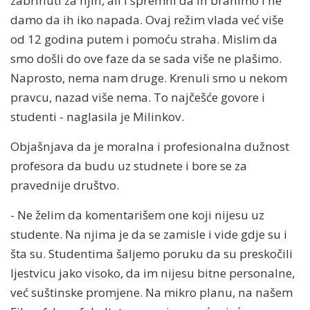
zabrinuti za njih, ali i spremni da ih branimo i ne
damo da ih iko napada. Ovaj režim vlada već više
od 12 godina putem i pomoću straha. Mislim da
smo došli do ove faze da se sada više ne plašimo.
Naprosto, nema nam druge. Krenuli smo u nekom
pravcu, nazad više nema. To najčešće govore i
studenti - naglasila je Milinkov.
Objašnjava da je moralna i profesionalna dužnost
profesora da budu uz studnete i bore se za
pravednije društvo.
- Ne želim da komentarišem one koji nijesu uz
studente. Na njima je da se zamisle i vide gdje su i
šta su. Studentima šaljemo poruku da su preskočili
ljestvicu jako visoko, da im nijesu bitne personalne,
već suštinske promjene. Na mikro planu, na našem