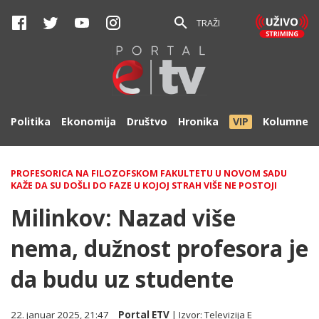
TRAŽI
Politika
Ekonomija
Društvo
Hronika
VIP
Kolumne
PROFESORICA NA FILOZOFSKOM FAKULTETU U NOVOM SADU
KAŽE DA SU DOŠLI DO FAZE U KOJOJ STRAH VIŠE NE POSTOJI
Milinkov: Nazad više
nema, dužnost profesora je
da budu uz studente
22. januar 2025, 21:47
Portal ETV
| Izvor:
Televizija E