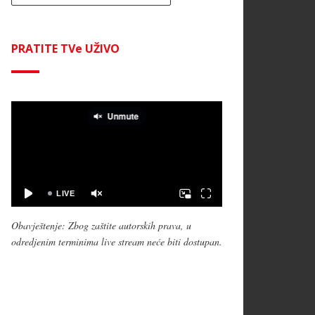
PRATITE TVe UŽIVO
Obavještenje: Zbog zaštite autorskih prava, u
odredjenim terminima live stream neće biti dostupan.