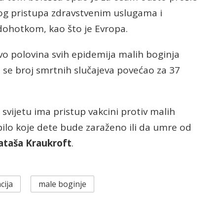
og pristupa zdravstvenim uslugama i
dohotkom, kao što je Evropa.
vo polovina svih epidemija malih boginja
 se broj smrtnih slučajeva povećao za 37
svijetu ima pristup vakcini protiv malih
ilo koje dete bude zaraženo ili da umre od
ataša Kraukroft
.
cija
male boginje