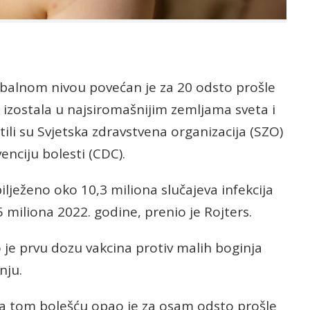
obalnom nivou povećan je za 20 odsto prošle
a izostala u najsiromašnijim zemljama sveta i
li su Svjetska zdravstvena organizacija (SZO)
enciju bolesti (CDC).
ilježeno oko 10,3 miliona slučajeva infekcija
miliona 2022. godine, prenio je Rojters.
 je prvu dozu vakcina protiv malih boginja
nju.
sa tom bolešću opao je za osam odsto prošle