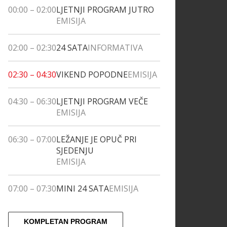
00:00
–
02:00
LJETNJI PROGRAM JUTRO
EMISIJA
02:00
–
02:30
24 SATA
INFORMATIVA
02:30
–
04:30
VIKEND POPODNE
EMISIJA
04:30
–
06:30
LJETNJI PROGRAM VEČE
EMISIJA
06:30
–
07:00
LEŽANJE JE OPUČ PRI
SJEDENJU
EMISIJA
07:00
–
07:30
MINI 24 SATA
EMISIJA
KOMPLETAN PROGRAM