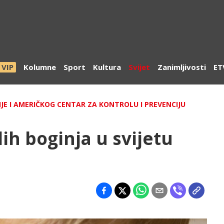
VIP
Kolumne
Sport
Kultura
Svijet
Zanimljivosti
ET
JE I AMERIČKOG CENTAR ZA KONTROLU I PREVENCIJU
ih boginja u svijetu