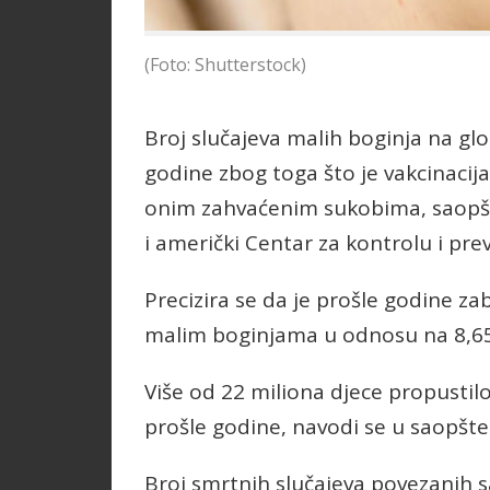
(Foto: Shutterstock)
Broj slučajeva malih boginja na gl
godine zbog toga što je vakcinacij
onim zahvaćenim sukobima, saopšti
i američki Centar za kontrolu i prev
Precizira se da je prošle godine zab
malim boginjama u odnosu na 8,65 
Više od 22 miliona djece propustilo
prošle godine, navodi se u saopšte
Broj smrtnih slučajeva povezanih 