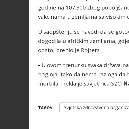
godine na 107.500 zbog poboljšan
vakcinama u zemljama sa visokim 
U saopštenju se navodi da se goto
dogodila u afričkim zemljama, gdje
odsto, prenio je Rojters.
- U ovom trenutku svaka država na 
boginja, tako da nema razloga da b
morbila - rekla je savjetnica SZO
N
Svjetska zdravstvena organiza
TAGOVI