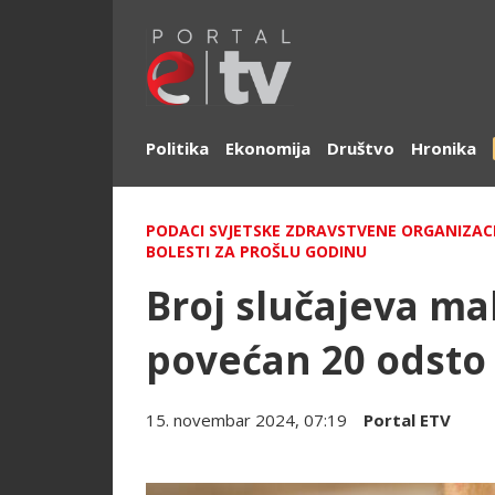
Politika
Ekonomija
Društvo
Hronika
PODACI SVJETSKE ZDRAVSTVENE ORGANIZACI
BOLESTI ZA PROŠLU GODINU
Broj slučajeva mal
povećan 20 odsto
15. novembar 2024, 07:19
Portal ETV