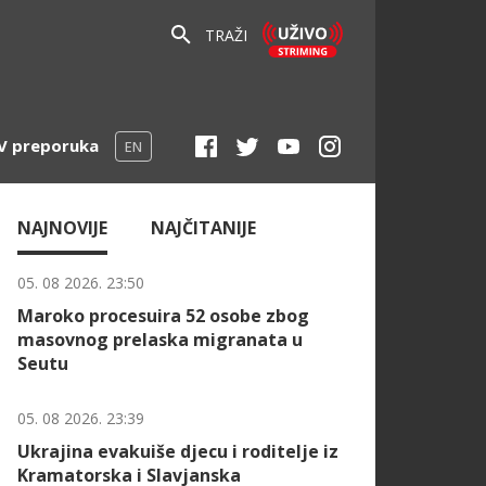
TRAŽI
V preporuka
EN
NAJNOVIJE
NAJČITANIJE
05. 08 2026. 23:50
Maroko procesuira 52 osobe zbog
masovnog prelaska migranata u
Seutu
05. 08 2026. 23:39
Ukrajina evakuiše djecu i roditelje iz
Kramatorska i Slavjanska